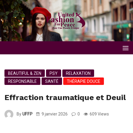
BEAUTIFUL & ZEN
PSY
RELAXATION
RESPONSABLE
SANTÉ
THÉRAPIE DOUCE
Effraction traumatique et Deuil
By
UFFP
9 janvier 2026
0
609 Views