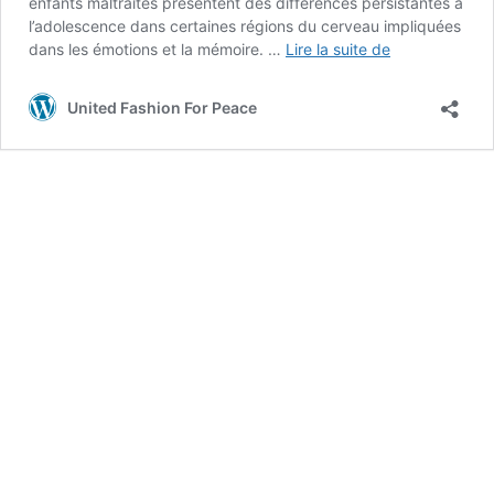
enfants maltraités présentent des différences persistantes à
l’adolescence dans certaines régions du cerveau impliquées
La
dans les émotions et la mémoire. …
Lire la suite de
maltraitance
infantile
United Fashion For Peace
altère
le
développeme
cérébral
de
l’ado
en
devenir