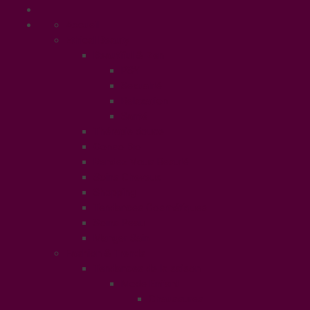
Accueil
Ethical Beauty
Beautiful & Zen
PSY
Sexualité
Relaxation
Santé
Thérapie douce
Conso Bio
Rendez Vous Beauté
Soins Cheveux
Shopping
Tendances Cosmétiques
Soins Peau
Manger Sain
Fashion & Trends
Tendances de la saison
Mode Enfant
Chaussures