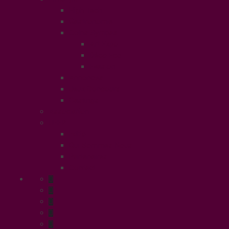
High Tech
Gastronomie
Coins Sympas
Art Expo
Déco Eco
Evasion
Annonces
Jeux Concours
Castings
Association
UFFP
Edito
Qui Sommes Nous
Partenaires
Contact