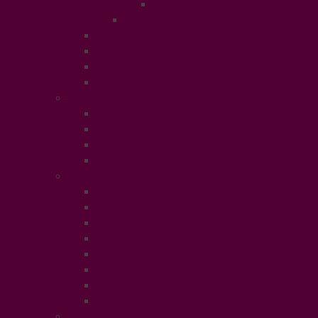
Puériculture
Mode Homme
Accessories
Catwalk
Créateurs éthiques
Fashion Luxe
Ethical People
Femmes et Hommes d’Ethique
Paroles Ethiques
Forum
In Libris
Ethical Planet
Afrique des Droits des Femmes
Rendez-vous des Entrepreneurs
Société
Evénement
Prix Ethique
Star Ethique
Naturalia
Buzz
LifeStyle