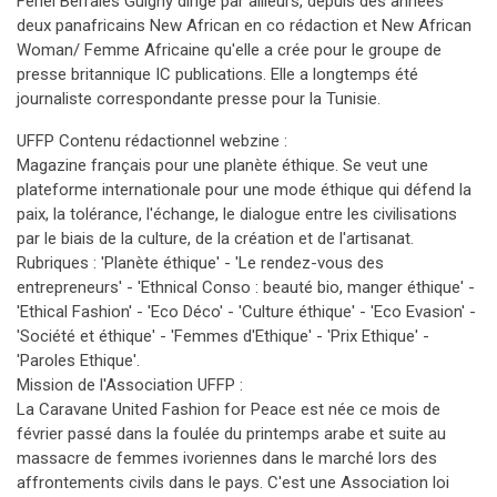
Fériel Berraies Guigny dirige par ailleurs, depuis des années
deux panafricains New African en co rédaction et New African
Woman/ Femme Africaine qu'elle a crée pour le groupe de
presse britannique IC publications. Elle a longtemps été
journaliste correspondante presse pour la Tunisie.
UFFP Contenu rédactionnel webzine :
Magazine français pour une planète éthique. Se veut une
plateforme internationale pour une mode éthique qui défend la
paix, la tolérance, l'échange, le dialogue entre les civilisations
par le biais de la culture, de la création et de l'artisanat.
Rubriques : 'Planète éthique' - 'Le rendez-vous des
entrepreneurs' - 'Ethnical Conso : beauté bio, manger éthique' -
'Ethical Fashion' - 'Eco Déco' - 'Culture éthique' - 'Eco Evasion' -
'Société et éthique' - 'Femmes d'Ethique' - 'Prix Ethique' -
'Paroles Ethique'.
Mission de l'Association UFFP :
La Caravane United Fashion for Peace est née ce mois de
février passé dans la foulée du printemps arabe et suite au
massacre de femmes ivoriennes dans le marché lors des
affrontements civils dans le pays. C'est une Association loi