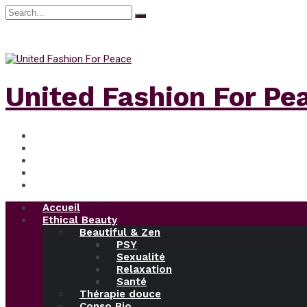
Search
for:
vendredi, Août 7, 2026
United Fashion For Pe
Accueil
Ethical Beauty
Beautiful & Zen
PSY
Sexualité
Relaxation
Santé
Thérapie douce
Conso Bio