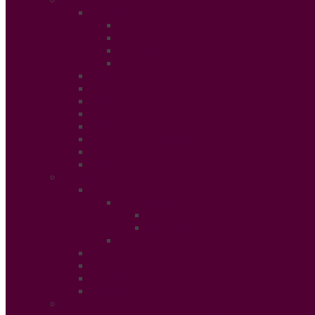
Beautiful & Zen
PSY
Sexualité
Relaxation
Santé
Thérapie douce
Conso Bio
Rendez Vous Beauté
Soins Cheveux
Shopping
Tendances Cosmétiques
Soins Peau
Manger Sain
Fashion & Trends
Tendances de la saison
Mode Enfant
Chaussures
Puériculture
Mode Homme
Accessories
Catwalk
Créateurs éthiques
Fashion Luxe
Ethical People