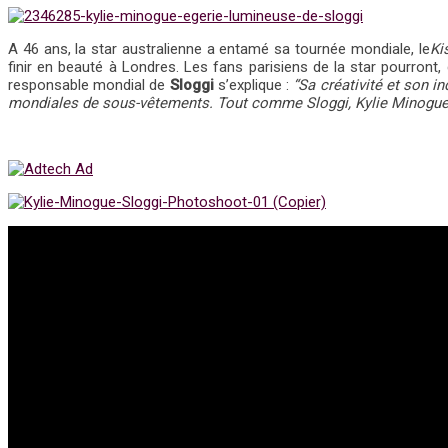
A 46 ans, la star australienne a entamé sa tournée mondiale, le
Ki
finir en beauté à Londres. Les fans parisiens de la star pourron
responsable mondial de
Sloggi
s’explique :
“Sa créativité et son 
mondiales de sous-vêtements. Tout comme Sloggi, Kylie Minogue es