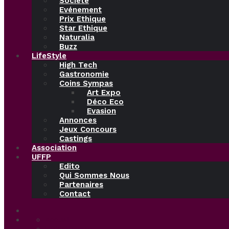
Société
Evénement
Prix Ethique
Star Ethique
Naturalia
Buzz
LifeStyle
High Tech
Gastronomie
Coins Sympas
Art Expo
Déco Eco
Evasion
Annonces
Jeux Concours
Castings
Association
UFFP
Edito
Qui Sommes Nous
Partenaires
Contact
Accueil
Ethical Beauty