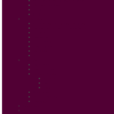
Femmes et Hommes d’Ethique
Paroles Ethiques
Forum
In Libris
Ethical Planet
Afrique des Droits des Femmes
Rendez-vous des Entrepreneurs
Société
Evénement
Prix Ethique
Star Ethique
Naturalia
Buzz
LifeStyle
High Tech
Gastronomie
Coins Sympas
Art Expo
Déco Eco
Evasion
Annonces
Jeux Concours
Castings
Association
UFFP