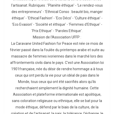
l'artisanat. Rubriques : 'Planète éthique' - 'Le rendez-vous
des entrepreneurs' - 'Ethnical Conso : beauté bio, manger
éthique' - 'Ethical Fashion' - 'Eco Déco' - 'Culture éthique' -
'Eco Evasion' - 'Société et éthique' - 'Femmes d'Ethique' -
'Prix Ethique' - 'Paroles Ethique'.
Mission de l'Association UFFP :
La Caravane United Fashion for Peace est née ce mois de
février passé dans la foulée du printemps arabe et suite au
massacre de femmes ivoriennes dans le marché lors des
affrontements civils dans le pays. C'est une Association loi
1901française, née du désir de rendre hommage a à tous
ceux qui ont perdu la vie pour un idéal de paix dans le
Monde, tous ceux qui ont été sacrifiés alors qu’ils
recherchaient simplement la dignité humaine. Cette
Association et plateforme internationale est apolitique,
sans coloration religieuse ou ethnique, elle se bat pour la
mode éthique, défend par le biais de la culture, de la
création et de l'artisanat, la paix, la tolérance, l'échange, le