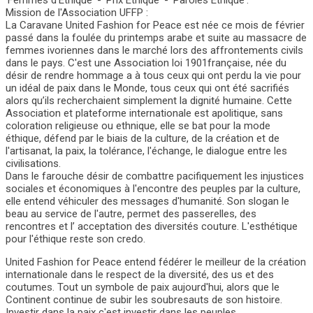
'Femmes d'Ethique' - 'Prix Ethique' - 'Paroles Ethique'.
Mission de l'Association UFFP :
La Caravane United Fashion for Peace est née ce mois de février
passé dans la foulée du printemps arabe et suite au massacre de
femmes ivoriennes dans le marché lors des affrontements civils
dans le pays. C'est une Association loi 1901française, née du
désir de rendre hommage a à tous ceux qui ont perdu la vie pour
un idéal de paix dans le Monde, tous ceux qui ont été sacrifiés
alors qu’ils recherchaient simplement la dignité humaine. Cette
Association et plateforme internationale est apolitique, sans
coloration religieuse ou ethnique, elle se bat pour la mode
éthique, défend par le biais de la culture, de la création et de
l'artisanat, la paix, la tolérance, l'échange, le dialogue entre les
civilisations.
Dans le farouche désir de combattre pacifiquement les injustices
sociales et économiques à l'encontre des peuples par la culture,
elle entend véhiculer des messages d'humanité. Son slogan le
beau au service de l'autre, permet des passerelles, des
rencontres et l’ acceptation des diversités couture. L'esthétique
pour l'éthique reste son credo.
United Fashion for Peace entend fédérer le meilleur de la création
internationale dans le respect de la diversité, des us et des
coutumes. Tout un symbole de paix aujourd'hui, alors que le
Continent continue de subir les soubresauts de son histoire.
Investir dans la paix c'est investir dans les peuples