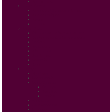
Fashion Luxe
Ethical People
Femmes et Hommes d’Ethique
Paroles Ethiques
Forum
In Libris
Ethical Planet
Afrique des Droits des Femmes
Rendez-vous des Entrepreneurs
Société
Evénement
Prix Ethique
Star Ethique
Naturalia
Buzz
LifeStyle
High Tech
Gastronomie
Coins Sympas
Art Expo
Déco Eco
Evasion
Annonces
Jeux Concours
Castings