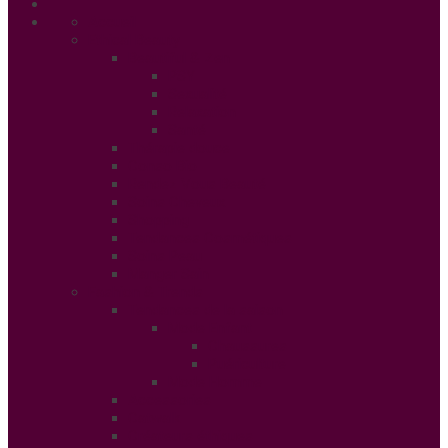
Accueil
Ethical Beauty
Beautiful & Zen
PSY
Sexualité
Relaxation
Santé
Thérapie douce
Conso Bio
Rendez Vous Beauté
Soins Cheveux
Shopping
Tendances Cosmétiques
Soins Peau
Manger Sain
Fashion & Trends
Tendances de la saison
Mode Enfant
Chaussures
Puériculture
Mode Homme
Accessories
Catwalk
Créateurs éthiques