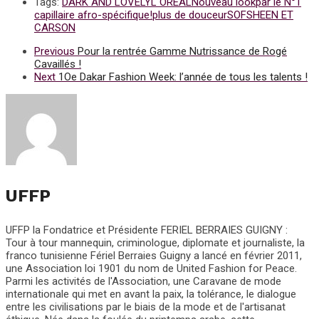
Tags:
DARK AND LOVELY
L OREAL
Nouveau look
par le N°1
capillaire afro-spécifique!
plus de douceur
SOFSHEEN ET
CARSON
Previous
Pour la rentrée Gamme Nutrissance de Rogé
Cavaillés !
Next
1Oe Dakar Fashion Week: l’année de tous les talents !
UFFP
UFFP la Fondatrice et Présidente FERIEL BERRAIES GUIGNY :
Tour à tour mannequin, criminologue, diplomate et journaliste, la
franco tunisienne Fériel Berraies Guigny a lancé en février 2011,
une Association loi 1901 du nom de United Fashion for Peace.
Parmi les activités de l'Association, une Caravane de mode
internationale qui met en avant la paix, la tolérance, le dialogue
entre les civilisations par le biais de la mode et de l'artisanat