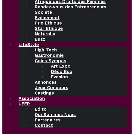
Afrique des Droits des Femmes
Rendez-vous des Entrepreneurs
Société
Evénement
Prix Ethique
Star Ethique
Naturalia
Buzz
LifeStyle
High Tech
Gastronomie
Coins Sympas
Art Expo
Déco Eco
Evasion
Annonces
Jeux Concours
Castings
Association
UFFP
Edito
Qui Sommes Nous
Partenaires
Contact