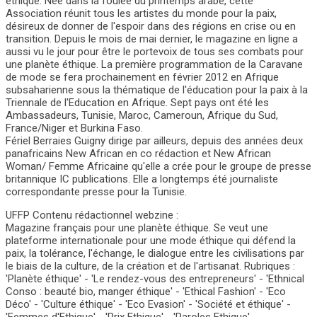
éthique. Née dans la foulée du printemps arabe, cette
Association réunit tous les artistes du monde pour la paix,
désireux de donner de l'espoir dans des régions en crise ou en
transition. Depuis le mois de mai dernier, le magazine en ligne a
aussi vu le jour pour être le portevoix de tous ses combats pour
une planète éthique. La première programmation de la Caravane
de mode se fera prochainement en février 2012 en Afrique
subsaharienne sous la thématique de l'éducation pour la paix à la
Triennale de l'Education en Afrique. Sept pays ont été les
Ambassadeurs, Tunisie, Maroc, Cameroun, Afrique du Sud,
France/Niger et Burkina Faso.
Fériel Berraies Guigny dirige par ailleurs, depuis des années deux
panafricains New African en co rédaction et New African
Woman/ Femme Africaine qu'elle a crée pour le groupe de presse
britannique IC publications. Elle a longtemps été journaliste
correspondante presse pour la Tunisie.
UFFP Contenu rédactionnel webzine :
Magazine français pour une planète éthique. Se veut une
plateforme internationale pour une mode éthique qui défend la
paix, la tolérance, l'échange, le dialogue entre les civilisations par
le biais de la culture, de la création et de l'artisanat. Rubriques :
'Planète éthique' - 'Le rendez-vous des entrepreneurs' - 'Ethnical
Conso : beauté bio, manger éthique' - 'Ethical Fashion' - 'Eco
Déco' - 'Culture éthique' - 'Eco Evasion' - 'Société et éthique' -