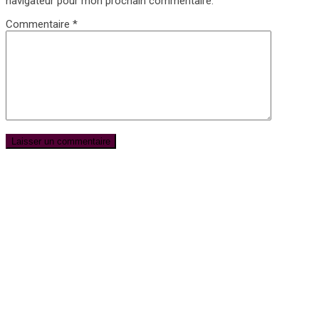
navigateur pour mon prochain commentaire.
Commentaire
*
Subscribe for Newsletter
UFFP
WE ARE 15 YEARS OLD
15 Years of love and ACTIVISM !
Notre media UFFP est une passerelle pour la culture la mode et
l’humain pour la Paix
Nos sujets sont écrits, retranscrits avec éthique et engagement
par de vrais journalistes du métier