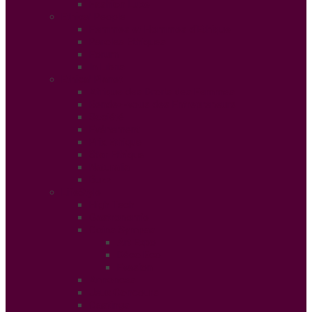
Fashion Luxe
Ethical People
Femmes et Hommes d’Ethique
Paroles Ethiques
Forum
In Libris
Ethical Planet
Afrique des Droits des Femmes
Rendez-vous des Entrepreneurs
Société
Evénement
Prix Ethique
Star Ethique
Naturalia
Buzz
LifeStyle
High Tech
Gastronomie
Coins Sympas
Art Expo
Déco Eco
Evasion
Annonces
Jeux Concours
Castings