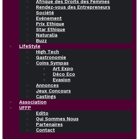
Afrique des Droits des Femmes
Rendez-vous des Entrepreneurs
Société
Evénement
Prix Ethique
Star Ethique
Naturalia
Buzz
LifeStyle
High Tech
Gastronomie
Coins Sympas
Art Expo
Déco Eco
Evasion
Annonces
Jeux Concours
Castings
Association
UFFP
Edito
Qui Sommes Nous
Partenaires
Contact