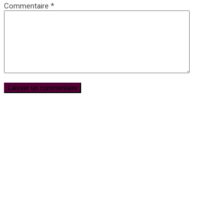
Commentaire
*
Subscribe for Newsletter
UFFP
WE ARE 15 YEARS OLD
15 Years of love and ACTIVISM !
Notre media UFFP est une passerelle pour la culture la mode et
l’humain pour la Paix
Nos sujets sont écrits, retranscrits avec éthique et engagement
par de vrais journalistes du métier
Nous sommes issus à la base de la presse écrite.