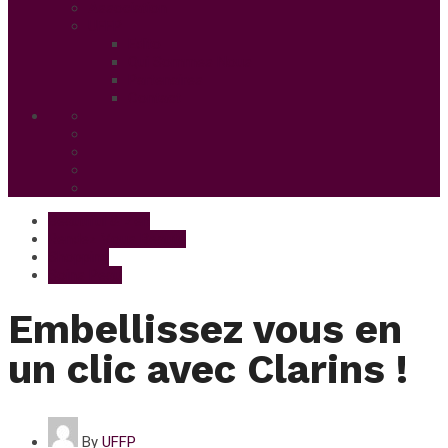
Association
UFFP
Edito
Qui Sommes Nous
Partenaires
Contact
Beautiful & Zen
Rendez Vous Beauté
Shopping
Soins Peau
Embellissez vous en
un clic avec Clarins !
By
UFFP