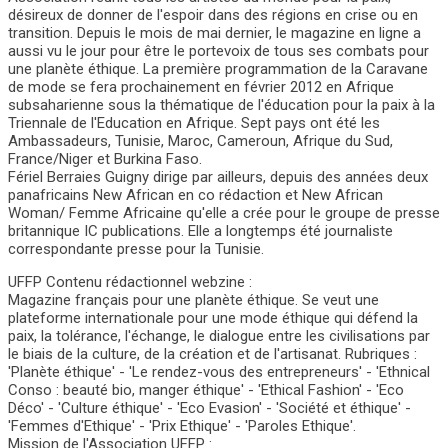
désireux de donner de l'espoir dans des régions en crise ou en
transition. Depuis le mois de mai dernier, le magazine en ligne a
aussi vu le jour pour être le portevoix de tous ses combats pour
une planète éthique. La première programmation de la Caravane
de mode se fera prochainement en février 2012 en Afrique
subsaharienne sous la thématique de l'éducation pour la paix à la
Triennale de l'Education en Afrique. Sept pays ont été les
Ambassadeurs, Tunisie, Maroc, Cameroun, Afrique du Sud,
France/Niger et Burkina Faso.
Fériel Berraies Guigny dirige par ailleurs, depuis des années deux
panafricains New African en co rédaction et New African
Woman/ Femme Africaine qu'elle a crée pour le groupe de presse
britannique IC publications. Elle a longtemps été journaliste
correspondante presse pour la Tunisie.
UFFP Contenu rédactionnel webzine :
Magazine français pour une planète éthique. Se veut une
plateforme internationale pour une mode éthique qui défend la
paix, la tolérance, l'échange, le dialogue entre les civilisations par
le biais de la culture, de la création et de l'artisanat. Rubriques :
'Planète éthique' - 'Le rendez-vous des entrepreneurs' - 'Ethnical
Conso : beauté bio, manger éthique' - 'Ethical Fashion' - 'Eco
Déco' - 'Culture éthique' - 'Eco Evasion' - 'Société et éthique' -
'Femmes d'Ethique' - 'Prix Ethique' - 'Paroles Ethique'.
Mission de l'Association UFFP :