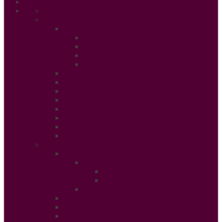
Accueil
Ethical Beauty
Beautiful & Zen
PSY
Sexualité
Relaxation
Santé
Thérapie douce
Conso Bio
Rendez Vous Beauté
Soins Cheveux
Shopping
Tendances Cosmétiques
Soins Peau
Manger Sain
Fashion & Trends
Tendances de la saison
Mode Enfant
Chaussures
Puériculture
Mode Homme
Accessories
Catwalk
Créateurs éthiques