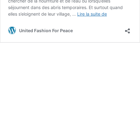
chercher de la nourriture et de l’eau ou lorsqu’elles
séjournent dans des abris temporaires. Et surtout quand
Shérazade
elles s’eloignent de leur village, …
Lire la suite de
Zaiter”
les
United Fashion For Peace
catastrophes
naturelles,
creusent
le
fossé
de
l’inégalité
des
genres”!