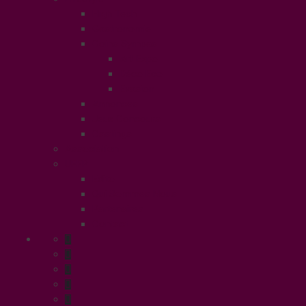
High Tech
Gastronomie
Coins Sympas
Art Expo
Déco Eco
Evasion
Annonces
Jeux Concours
Castings
Association
UFFP
Edito
Qui Sommes Nous
Partenaires
Contact