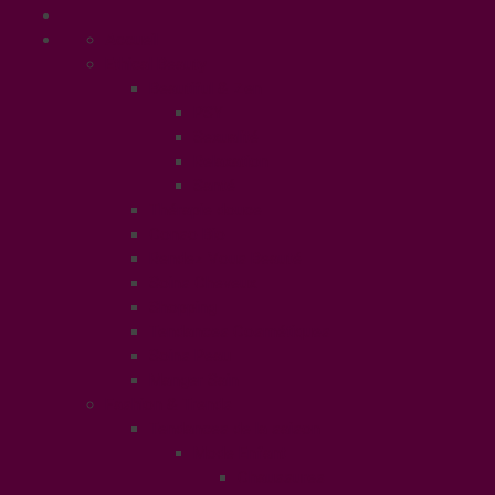
Accueil
Ethical Beauty
Beautiful & Zen
PSY
Sexualité
Relaxation
Santé
Thérapie douce
Conso Bio
Rendez Vous Beauté
Soins Cheveux
Shopping
Tendances Cosmétiques
Soins Peau
Manger Sain
Fashion & Trends
Tendances de la saison
Mode Enfant
Chaussures