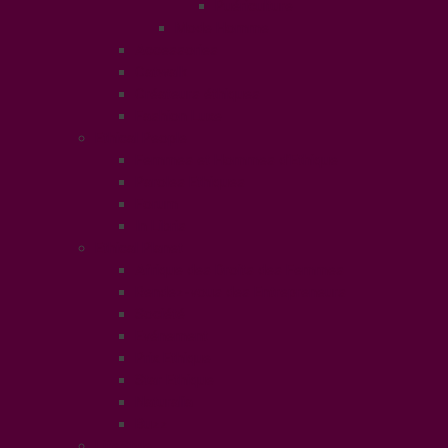
Puériculture
Mode Homme
Accessories
Catwalk
Créateurs éthiques
Fashion Luxe
Ethical People
Femmes et Hommes d’Ethique
Paroles Ethiques
Forum
In Libris
Ethical Planet
Afrique des Droits des Femmes
Rendez-vous des Entrepreneurs
Société
Evénement
Prix Ethique
Star Ethique
Naturalia
Buzz
LifeStyle