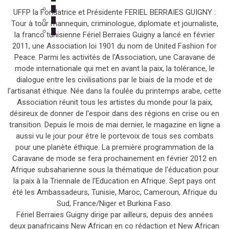
UFFP la Fondatrice et Présidente FERIEL BERRAIES GUIGNY :
Tour à tour mannequin, criminologue, diplomate et journaliste,
la franco tunisienne Fériel Berraies Guigny a lancé en février
2011, une Association loi 1901 du nom de United Fashion for
Peace. Parmi les activités de l'Association, une Caravane de
mode internationale qui met en avant la paix, la tolérance, le
dialogue entre les civilisations par le biais de la mode et de
l'artisanat éthique. Née dans la foulée du printemps arabe, cette
Association réunit tous les artistes du monde pour la paix,
désireux de donner de l'espoir dans des régions en crise ou en
transition. Depuis le mois de mai dernier, le magazine en ligne a
aussi vu le jour pour être le portevoix de tous ses combats
pour une planète éthique. La première programmation de la
Caravane de mode se fera prochainement en février 2012 en
Afrique subsaharienne sous la thématique de l'éducation pour
la paix à la Triennale de l'Education en Afrique. Sept pays ont
été les Ambassadeurs, Tunisie, Maroc, Cameroun, Afrique du
Sud, France/Niger et Burkina Faso.
Fériel Berraies Guigny dirige par ailleurs, depuis des années
deux panafricains New African en co rédaction et New African