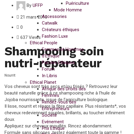
Puériculture
By
UFFP
Mode Homme
Accessories
21 mars 2013
Catwalk
0
Créateurs éthiques
Fashion Luxe
637 Views
Ethical People
Shampooing soin
Femmes et Hommes
d’Ethique
nutri-réparateur
Paroles Ethiques
Forum
In Libris
Nourrit
Ethical Planet
Vos cheveux sont très secs et/ou frisés ? Retrouvez leur
Afrique des Droits des
beauté naturelle grâce à ce shampooing riche à l’huile de
Femmes
Jojoba nourrissante, issue de l’agriculture biologique.
Rendez-vous des
Il lisse, nourrit et répare la fibre capillaire. Plus résistants*, vos
Entrepreneurs
cheveux redeviennent souples, brillants, au toucher infiniment
Société
doux.
Evénement
Appliquez sur cheveux mouillés. Rincez abondamment.
Prix Ethique
Formule sans silicones testez également toute la gamme !