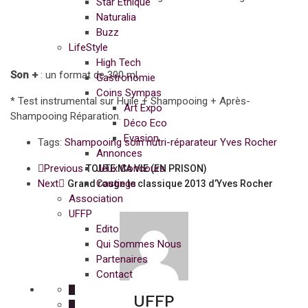
Star Ethique
Naturalia
Buzz
LifeStyle
High Tech
Son +
: un format de 300 ml.
Gastronomie
Coins Sympas
* Test instrumental sur Huile + Shampooing + Après-
Art Expo
Shampooing Réparation.
Déco Eco
Evasion
Tags:
Shampooing soin nutri-réparateur Yves Rocher
Annonces
Previous
Jeux Concours
TOUTE MA VIE (EN PRISON)
Next
Castings
Grand rouge le classique 2013 d’Yves Rocher
Association
UFFP
Edito
Qui Sommes Nous
Partenaires
Contact
UFFP