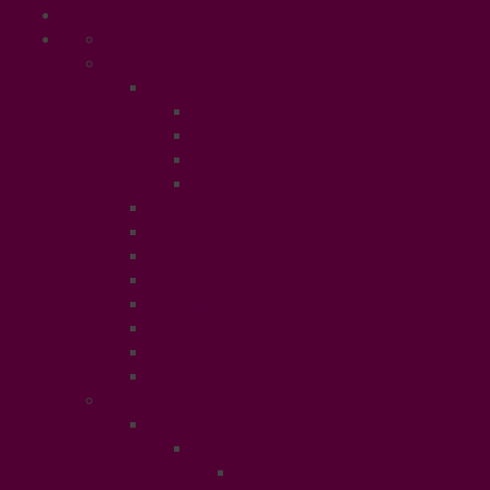
Accueil
Ethical Beauty
Beautiful & Zen
PSY
Sexualité
Relaxation
Santé
Thérapie douce
Conso Bio
Rendez Vous Beauté
Soins Cheveux
Shopping
Tendances Cosmétiques
Soins Peau
Manger Sain
Fashion & Trends
Tendances de la saison
Mode Enfant
Chaussures