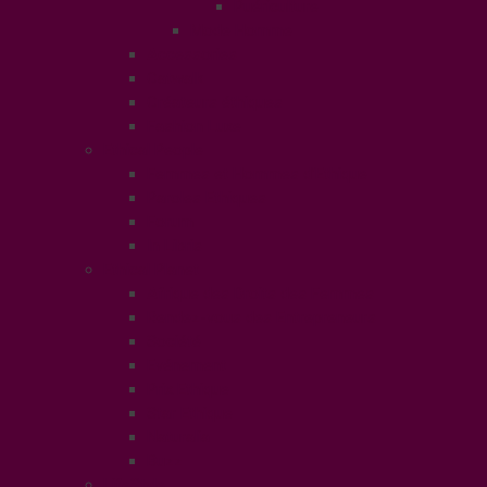
Puériculture
Mode Homme
Accessories
Catwalk
Créateurs éthiques
Fashion Luxe
Ethical People
Femmes et Hommes d’Ethique
Paroles Ethiques
Forum
In Libris
Ethical Planet
Afrique des Droits des Femmes
Rendez-vous des Entrepreneurs
Société
Evénement
Prix Ethique
Star Ethique
Naturalia
Buzz
LifeStyle