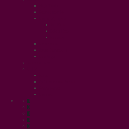
High Tech
Gastronomie
Coins Sympas
Art Expo
Déco Eco
Evasion
Annonces
Jeux Concours
Castings
Association
UFFP
Edito
Qui Sommes Nous
Partenaires
Contact