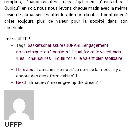
remplies, épanouissantes mais également éreintantes !
Quoiqu’il en soit, nous nous levons chaque matin avec la même
envie de surpasser les attentes de nos clients et contribuer à
créer toujours plus de valeur pour la société dans son
ensemble.
merci UFFP !
Tags:
baskets
chaussures
DURABLE
engagement
social
ethique
Les " baskets " Equal for all le valent bien
!
Les " chaussures " Equal for all le valent bien !
solidaire
Previous
Laurianne Pernock”au sein de la mode, il y a
encore des gens formidables” !
Next
Elmadawy” never give up the dream” !
UFFP