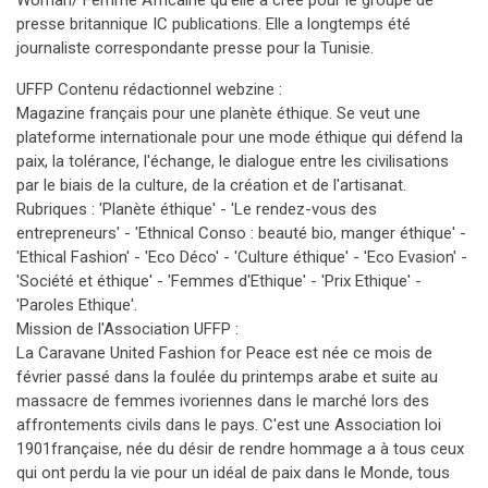
Woman/ Femme Africaine qu'elle a crée pour le groupe de
presse britannique IC publications. Elle a longtemps été
journaliste correspondante presse pour la Tunisie.
UFFP Contenu rédactionnel webzine :
Magazine français pour une planète éthique. Se veut une
plateforme internationale pour une mode éthique qui défend la
paix, la tolérance, l'échange, le dialogue entre les civilisations
par le biais de la culture, de la création et de l'artisanat.
Rubriques : 'Planète éthique' - 'Le rendez-vous des
entrepreneurs' - 'Ethnical Conso : beauté bio, manger éthique' -
'Ethical Fashion' - 'Eco Déco' - 'Culture éthique' - 'Eco Evasion' -
'Société et éthique' - 'Femmes d'Ethique' - 'Prix Ethique' -
'Paroles Ethique'.
Mission de l'Association UFFP :
La Caravane United Fashion for Peace est née ce mois de
février passé dans la foulée du printemps arabe et suite au
massacre de femmes ivoriennes dans le marché lors des
affrontements civils dans le pays. C'est une Association loi
1901française, née du désir de rendre hommage a à tous ceux
qui ont perdu la vie pour un idéal de paix dans le Monde, tous