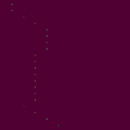
Accueil
Ethical Beauty
Beautiful & Zen
PSY
Sexualité
Relaxation
Santé
Thérapie douce
Conso Bio
Rendez Vous Beauté
Soins Cheveux
Shopping
Tendances Cosmétiques
Soins Peau
Manger Sain
Fashion & Trends
Tendances de la saison
Mode Enfant
Chaussures