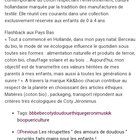
contemporaine du coton respectant l’environnement, culture
hollandaise marquée par la tradition des manufactures de
textile. Elle réunit ces courants dans une collection
exclusivement réservée aux enfants de 0 à 4 ans.
Flashback aux Pays Bas
« Tout a commencé en Hollande, dans mon pays natal. Berceau
du bio, le mode de vie écologique influence le quotidien sous
toutes ses formes : alimentation naturelle et produits de terroir,
coton bio, chauffage solaire et au bois … Aujourd’hui, mon
objectif est de transmettre ces valeurs héritées de mes
parents à mes enfants, mais aussi à toutes les générations à
suivre ! ». A travers la marque Kik&boo chacun contribue au
respect de la planète en choisissant des articles éthiques.
Matières (coton bio) , packaging, transport répondent aux
critères très écologiques de Coty Jéronimus.
Tags:
bb
bebe
coty
doudou
ethique
geronimus
kik
boo
puericulture
Previous
Les récupettes ” des amours de doudous ”
recyclés faits mains pour les enfants !