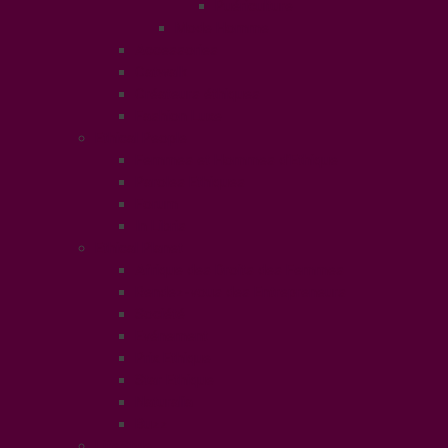
Puériculture
Mode Homme
Accessories
Catwalk
Créateurs éthiques
Fashion Luxe
Ethical People
Femmes et Hommes d’Ethique
Paroles Ethiques
Forum
In Libris
Ethical Planet
Afrique des Droits des Femmes
Rendez-vous des Entrepreneurs
Société
Evénement
Prix Ethique
Star Ethique
Naturalia
Buzz
LifeStyle