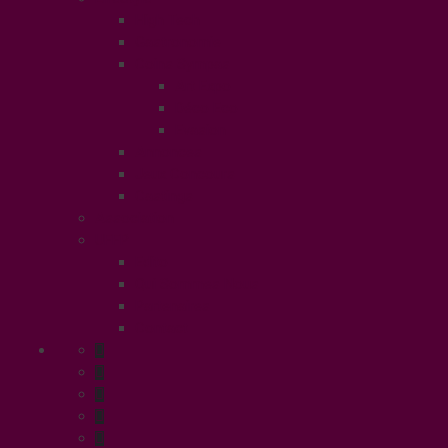
High Tech
Gastronomie
Coins Sympas
Art Expo
Déco Eco
Evasion
Annonces
Jeux Concours
Castings
Association
UFFP
Edito
Qui Sommes Nous
Partenaires
Contact