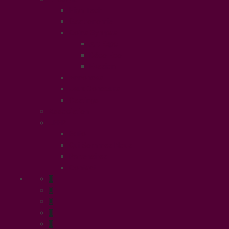
High Tech
Gastronomie
Coins Sympas
Art Expo
Déco Eco
Evasion
Annonces
Jeux Concours
Castings
Association
UFFP
Edito
Qui Sommes Nous
Partenaires
Contact