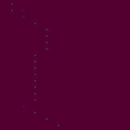
Accueil
Ethical Beauty
Beautiful & Zen
PSY
Sexualité
Relaxation
Santé
Thérapie douce
Conso Bio
Rendez Vous Beauté
Soins Cheveux
Shopping
Tendances Cosmétiques
Soins Peau
Manger Sain
Fashion & Trends
Tendances de la saison
Mode Enfant
Chaussures