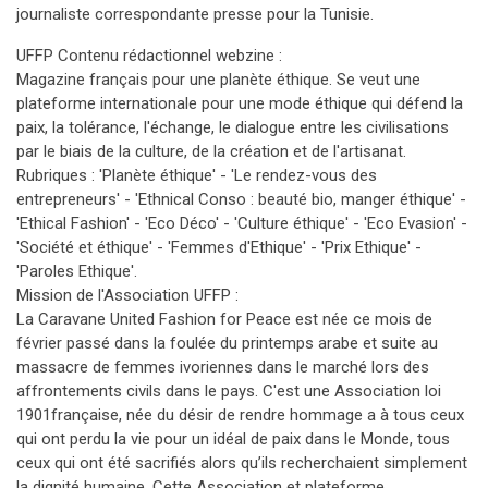
journaliste correspondante presse pour la Tunisie.
UFFP Contenu rédactionnel webzine :
Magazine français pour une planète éthique. Se veut une
plateforme internationale pour une mode éthique qui défend la
paix, la tolérance, l'échange, le dialogue entre les civilisations
par le biais de la culture, de la création et de l'artisanat.
Rubriques : 'Planète éthique' - 'Le rendez-vous des
entrepreneurs' - 'Ethnical Conso : beauté bio, manger éthique' -
'Ethical Fashion' - 'Eco Déco' - 'Culture éthique' - 'Eco Evasion' -
'Société et éthique' - 'Femmes d'Ethique' - 'Prix Ethique' -
'Paroles Ethique'.
Mission de l'Association UFFP :
La Caravane United Fashion for Peace est née ce mois de
février passé dans la foulée du printemps arabe et suite au
massacre de femmes ivoriennes dans le marché lors des
affrontements civils dans le pays. C'est une Association loi
1901française, née du désir de rendre hommage a à tous ceux
qui ont perdu la vie pour un idéal de paix dans le Monde, tous
ceux qui ont été sacrifiés alors qu’ils recherchaient simplement
la dignité humaine. Cette Association et plateforme