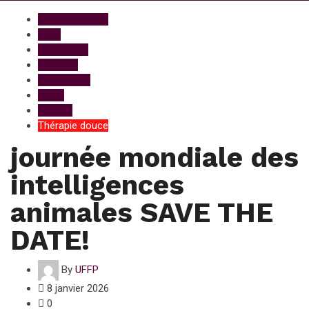
Beautiful & Zen
Buzz
Evénement
Naturalia
Prix Ethique
Santé
Société
Thérapie douce
journée mondiale des
intelligences
animales SAVE THE
DATE!
By
UFFP
8 janvier 2026
0