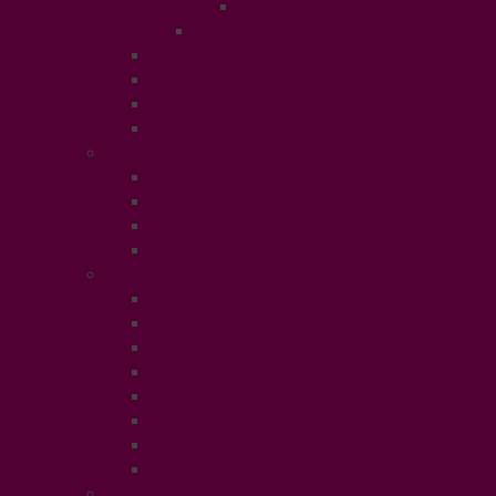
Puériculture
Mode Homme
Accessories
Catwalk
Créateurs éthiques
Fashion Luxe
Ethical People
Femmes et Hommes d’Ethique
Paroles Ethiques
Forum
In Libris
Ethical Planet
Afrique des Droits des Femmes
Rendez-vous des Entrepreneurs
Société
Evénement
Prix Ethique
Star Ethique
Naturalia
Buzz
LifeStyle