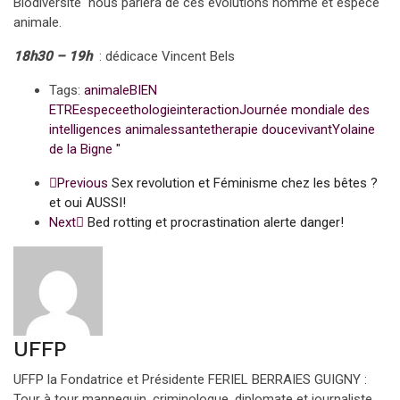
Biodiversité nous parlera de ces évolutions homme et espèce
animale.
18h30 – 19h
: dédicace Vincent Bels
Tags:
animale
BIEN
ETRE
espece
ethologie
interaction
Journée mondiale des
intelligences animales
sante
therapie douce
vivant
Yolaine
de la Bigne "
Previous
Sex revolution et Féminisme chez les bêtes ?
et oui AUSSI!
Next
Bed rotting et procrastination alerte danger!
UFFP
UFFP la Fondatrice et Présidente FERIEL BERRAIES GUIGNY :
Tour à tour mannequin, criminologue, diplomate et journaliste,