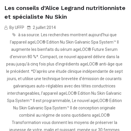
Les conseils d’Alice Legrand nutritionniste
et spécialiste Nu Skin
By UFFP
2 juillet 2014
à sa source. Les recherches montrent aujourd’hui que
l'appareil ageLOC® Edition Nu Skin Galvanic Spa System™ II
augmente les bienfaits du sérum ageLOC® Future Serum
d’environ 80 %*. Compact
,
ce nouvel appareil délivre dans la
peau jusqu’à cinq fois plus d’ingrédients ageLOC® anti-âge que
le précédent. *D'après une étude clinique indépendante de sept
jours
,
et utilise une technique brevetée d’émission de courants
galvaniques auto-réglables avec des têtes conductrices
interchangeables
,
l'appareil ageLOC® Edition Nu Skin Galvanic
Spa System™ II est programmable
,
Le nouvel ageLOC® Edition
Nu Skin Galvanic Spa System™ II de conception originale
combiné au régime de soins quotidiens ageLOC®
Transformation vous donnent les moyens de préserver la
jeunesse de votre
,
malin et puissant
,
menée sur 30 femmes