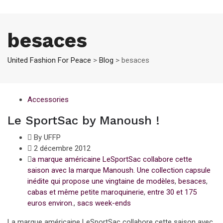
besaces
United Fashion For Peace
>
Blog
>
besaces
Accessories
Le SportSac by Manoush !
By UFFP
2 décembre 2012
a marque américaine LeSportSac collabore cette
saison avec la marque Manoush. Une collection capsule
inédite qui propose une vingtaine de modèles
,
besaces
,
cabas et même petite maroquinerie
,
entre 30 et 175
euros environ.
,
sacs week-ends
La marque américaine LeSportSac collabore cette saison avec