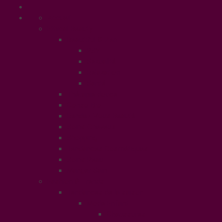
Accueil
Ethical Beauty
Beautiful & Zen
PSY
Sexualité
Relaxation
Santé
Thérapie douce
Conso Bio
Rendez Vous Beauté
Soins Cheveux
Shopping
Tendances Cosmétiques
Soins Peau
Manger Sain
Fashion & Trends
Tendances de la saison
Mode Enfant
Chaussures