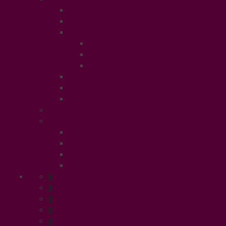
High Tech
Gastronomie
Coins Sympas
Art Expo
Déco Eco
Evasion
Annonces
Jeux Concours
Castings
Association
UFFP
Edito
Qui Sommes Nous
Partenaires
Contact