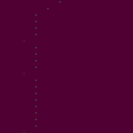
Puériculture
Mode Homme
Accessories
Catwalk
Créateurs éthiques
Fashion Luxe
Ethical People
Femmes et Hommes d’Ethique
Paroles Ethiques
Forum
In Libris
Ethical Planet
Afrique des Droits des Femmes
Rendez-vous des Entrepreneurs
Société
Evénement
Prix Ethique
Star Ethique
Naturalia
Buzz
LifeStyle