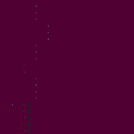
High Tech
Gastronomie
Coins Sympas
Art Expo
Déco Eco
Evasion
Annonces
Jeux Concours
Castings
Association
UFFP
Edito
Qui Sommes Nous
Partenaires
Contact