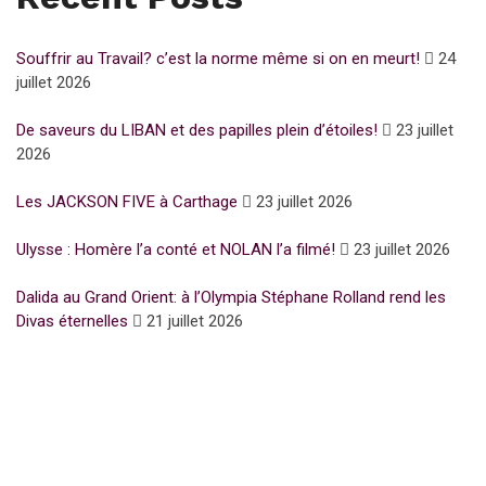
Souffrir au Travail? c’est la norme même si on en meurt!
24
juillet 2026
De saveurs du LIBAN et des papilles plein d’étoiles!
23 juillet
2026
Les JACKSON FIVE à Carthage
23 juillet 2026
Ulysse : Homère l’a conté et NOLAN l’a filmé!
23 juillet 2026
Dalida au Grand Orient: à l’Olympia Stéphane Rolland rend les
Divas éternelles
21 juillet 2026
Subscribe for Newsletter
UFFP
WE ARE 15 YEARS OLD
15 Years of love and ACTIVISM !