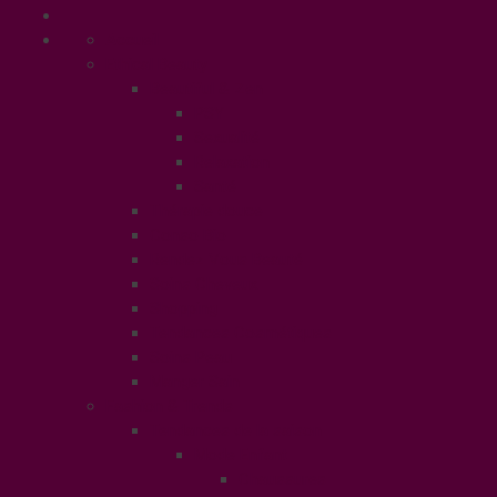
Accueil
Ethical Beauty
Beautiful & Zen
PSY
Sexualité
Relaxation
Santé
Thérapie douce
Conso Bio
Rendez Vous Beauté
Soins Cheveux
Shopping
Tendances Cosmétiques
Soins Peau
Manger Sain
Fashion & Trends
Tendances de la saison
Mode Enfant
Chaussures