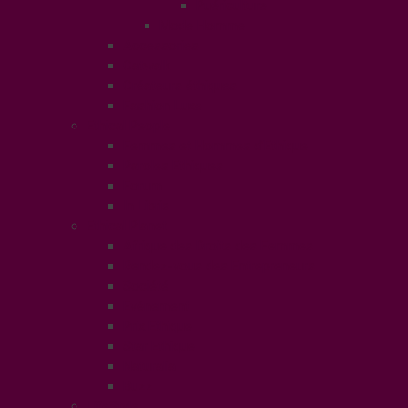
Puériculture
Mode Homme
Accessories
Catwalk
Créateurs éthiques
Fashion Luxe
Ethical People
Femmes et Hommes d’Ethique
Paroles Ethiques
Forum
In Libris
Ethical Planet
Afrique des Droits des Femmes
Rendez-vous des Entrepreneurs
Société
Evénement
Prix Ethique
Star Ethique
Naturalia
Buzz
LifeStyle