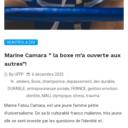
BEAUTIFUL & ZEN
Marine Camara ” la boxe m’a ouverte aux
autres”!
By UFFP
6 décembre 2025
ateliers
,
Boxe
,
championne
,
depassement
,
dev durable
,
DURABLE
,
entrepreuneuse sociale
,
FRANCE
,
gestion emotion
,
identite
,
MALI
,
olympique
,
stress
,
trauma
Marine Fatou Camara, est une jeune femme pétrie
d’universalisme. De sa bi culturalité franco malienne, très jeune
elle se sent investie par les questions de l’identité et...