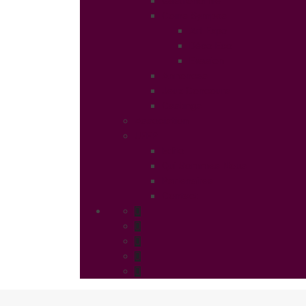
Gastronomie
Coins Sympas
Art Expo
Déco Eco
Evasion
Annonces
Jeux Concours
Castings
Association
UFFP
Edito
Qui Sommes Nous
Partenaires
Contact