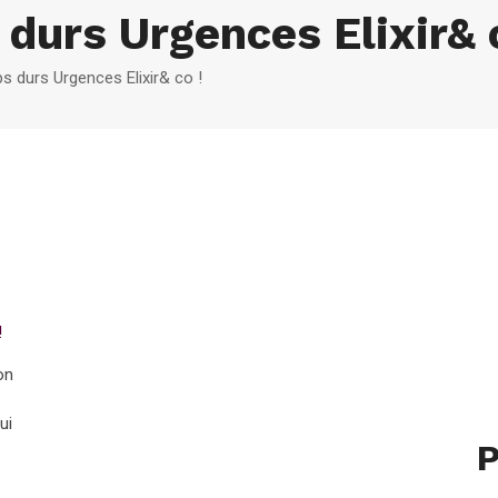
 durs Urgences Elixir& 
s durs Urgences Elixir& co !
!
on
ui
P