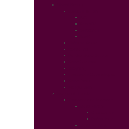
Ethical Beauty
Beautiful & Zen
PSY
Sexualité
Relaxation
Santé
Thérapie douce
Conso Bio
Rendez Vous Beauté
Soins Cheveux
Shopping
Tendances Cosmétiques
Soins Peau
Manger Sain
Fashion & Trends
Tendances de la saison
Mode Enfant
Chaussures
Puériculture
Mode Homme