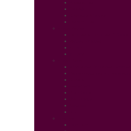
Accessories
Catwalk
Créateurs éthiques
Fashion Luxe
Ethical People
Femmes et Hommes d’Ethique
Paroles Ethiques
Forum
In Libris
Ethical Planet
Afrique des Droits des Femmes
Rendez-vous des Entrepreneurs
Société
Evénement
Prix Ethique
Star Ethique
Naturalia
Buzz
LifeStyle
High Tech