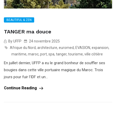
BEAUTIFUL & ZEN
TANGER ma douce
By UFFP
24 novembre 2025
Afrique du Nord
,
architecture
,
euromed
,
EVASION
,
expansion
,
maritime
,
maroc
,
port
,
spa
,
tanger
,
tourisme
,
ville côtière
En juillet dernier, UFFP a eu le grand bonheur de souffler ses
bougies dans cette ville portuaire magique du Maroc. Trois
jours pour fuir l’IDF et un...
Continue Reading