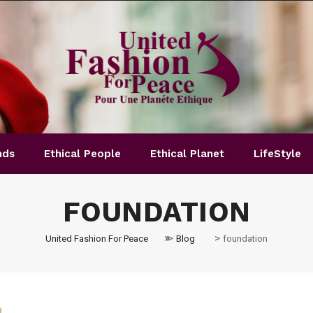
nds
Ethical People
Ethical Planet
LifeStyle
FOUNDATION
>
>
United Fashion For Peace
Blog
foundation