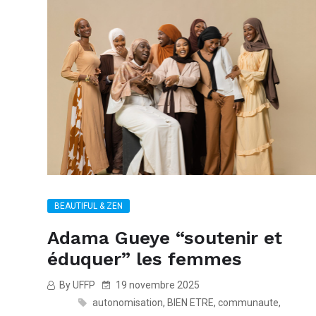
BEAUTIFUL & ZEN
Adama Gueye “soutenir et
éduquer” les femmes
By UFFP
19 novembre 2025
autonomisation
,
BIEN ETRE
,
communaute
,