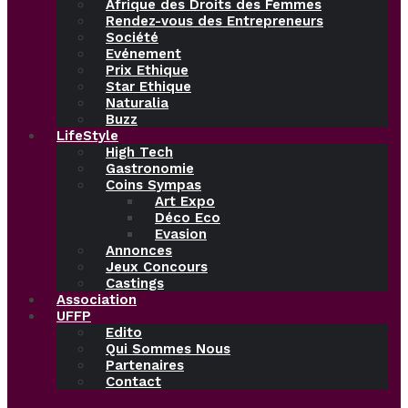
Afrique des Droits des Femmes
Rendez-vous des Entrepreneurs
Société
Evénement
Prix Ethique
Star Ethique
Naturalia
Buzz
LifeStyle
High Tech
Gastronomie
Coins Sympas
Art Expo
Déco Eco
Evasion
Annonces
Jeux Concours
Castings
Association
UFFP
Edito
Qui Sommes Nous
Partenaires
Contact