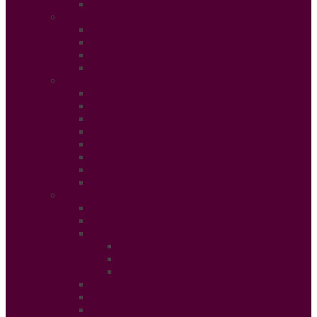
Fashion Luxe
Ethical People
Femmes et Hommes d’Ethique
Paroles Ethiques
Forum
In Libris
Ethical Planet
Afrique des Droits des Femmes
Rendez-vous des Entrepreneurs
Société
Evénement
Prix Ethique
Star Ethique
Naturalia
Buzz
LifeStyle
High Tech
Gastronomie
Coins Sympas
Art Expo
Déco Eco
Evasion
Annonces
Jeux Concours
Castings