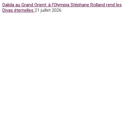
Dalida au Grand Orient: à l’Olympia Stéphane Rolland rend les
Divas éternelles
21 juillet 2026
Subscribe for Newsletter
UFFP
WE ARE 15 YEARS OLD
15 Years of love and ACTIVISM !
Notre media UFFP est une passerelle pour la culture la mode et
l’humain pour la Paix
Nos sujets sont écrits, retranscrits avec éthique et engagement
par de vrais journalistes du métier
Nous sommes issus à la base de la presse écrite.
Nous sommes nés d’un mouvement d’espoir d’amour et
d’humanité.
Fériel Berraies Guigny
unitedfashionforpeace@gmail.com