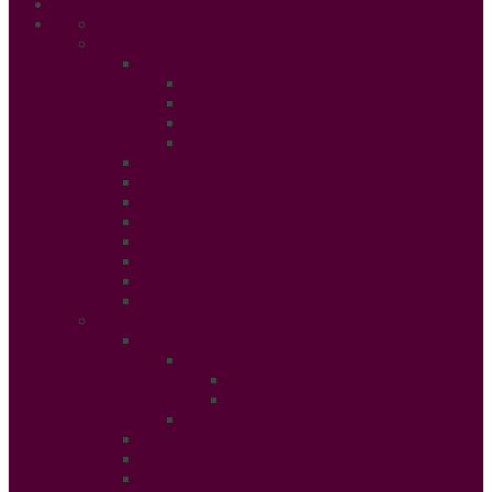
Accueil
Ethical Beauty
Beautiful & Zen
PSY
Sexualité
Relaxation
Santé
Thérapie douce
Conso Bio
Rendez Vous Beauté
Soins Cheveux
Shopping
Tendances Cosmétiques
Soins Peau
Manger Sain
Fashion & Trends
Tendances de la saison
Mode Enfant
Chaussures
Puériculture
Mode Homme
Accessories
Catwalk
Créateurs éthiques