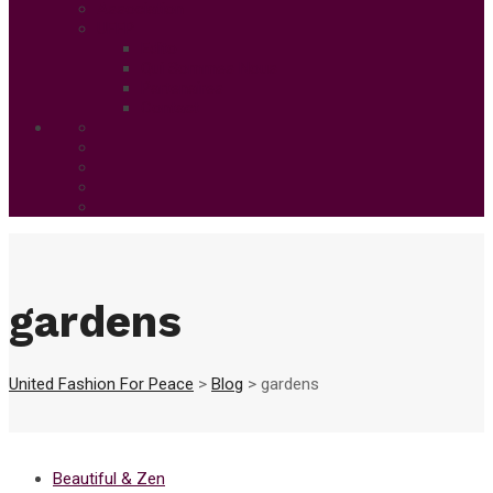
Association
UFFP
Edito
Qui Sommes Nous
Partenaires
Contact
gardens
United Fashion For Peace
>
Blog
>
gardens
Beautiful & Zen