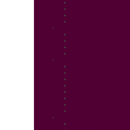
Accessories
Catwalk
Créateurs éthiques
Fashion Luxe
Ethical People
Femmes et Hommes d’Ethique
Paroles Ethiques
Forum
In Libris
Ethical Planet
Afrique des Droits des Femmes
Rendez-vous des Entrepreneurs
Société
Evénement
Prix Ethique
Star Ethique
Naturalia
Buzz
LifeStyle
High Tech