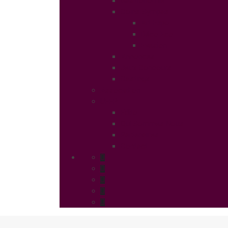
Gastronomie
Coins Sympas
Art Expo
Déco Eco
Evasion
Annonces
Jeux Concours
Castings
Association
UFFP
Edito
Qui Sommes Nous
Partenaires
Contact