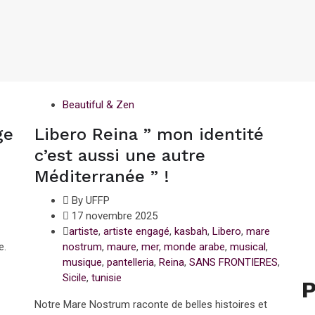
Beautiful & Zen
ge
Libero Reina ” mon identité
c’est aussi une autre
Méditerranée ” !
By UFFP
17 novembre 2025
artiste
,
artiste engagé
,
kasbah
,
Libero
,
mare
e.
nostrum
,
maure
,
mer
,
monde arabe
,
musical
,
musique
,
pantelleria
,
Reina
,
SANS FRONTIERES
,
Sicile
,
tunisie
P
Notre Mare Nostrum raconte de belles histoires et