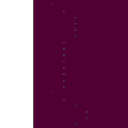
Ethical Beauty
Beautiful & Zen
PSY
Sexualité
Relaxation
Santé
Thérapie douce
Conso Bio
Rendez Vous Beauté
Soins Cheveux
Shopping
Tendances Cosmétiques
Soins Peau
Manger Sain
Fashion & Trends
Tendances de la saison
Mode Enfant
Chaussures
Puériculture
Mode Homme