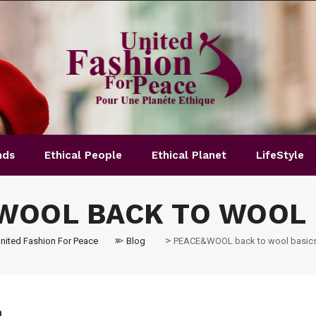
nds
Ethical People
Ethical Planet
LifeStyle
WOOL BACK TO WOOL B
>
>
nited Fashion For Peace
Blog
PEACE&WOOL back to wool basics