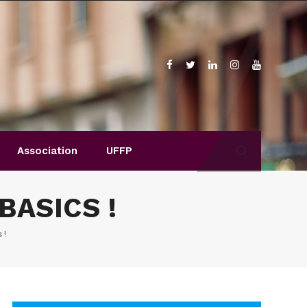
Association
UFFP
ASICS !
 !