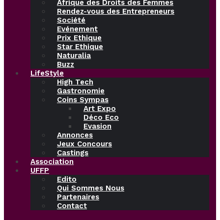
Afrique des Droits des Femmes
Rendez-vous des Entrepreneurs
Société
Evénement
Prix Ethique
Star Ethique
Naturalia
Buzz
LifeStyle
High Tech
Gastronomie
Coins Sympas
Art Expo
Déco Eco
Evasion
Annonces
Jeux Concours
Castings
Association
UFFP
Edito
Qui Sommes Nous
Partenaires
Contact