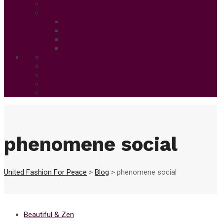
Association
UFFP
Edito
Qui Sommes Nous
Partenaires
Contact
phenomene social
United Fashion For Peace
>
Blog
>
phenomene social
Beautiful & Zen