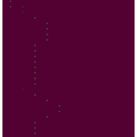
Accueil
Ethical Beauty
Beautiful & Zen
PSY
Sexualité
Relaxation
Santé
Thérapie douce
Conso Bio
Rendez Vous Beauté
Soins Cheveux
Shopping
Tendances Cosmétiques
Soins Peau
Manger Sain
Fashion & Trends
Tendances de la saison
Mode Enfant
Chaussures
Puériculture
Mode Homme
Accessories
Catwalk
Créateurs éthiques