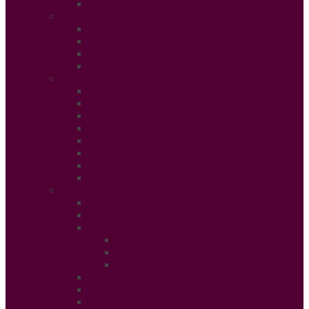
Fashion Luxe
Ethical People
Femmes et Hommes d’Ethique
Paroles Ethiques
Forum
In Libris
Ethical Planet
Afrique des Droits des Femmes
Rendez-vous des Entrepreneurs
Société
Evénement
Prix Ethique
Star Ethique
Naturalia
Buzz
LifeStyle
High Tech
Gastronomie
Coins Sympas
Art Expo
Déco Eco
Evasion
Annonces
Jeux Concours
Castings