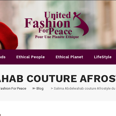
nds
Ethical People
Ethical Planet
LifeStyle
HAB COUTURE AFROS
>
>
Fashion For Peace
Blog
Salima Abdelwahab couture Afrostyle du