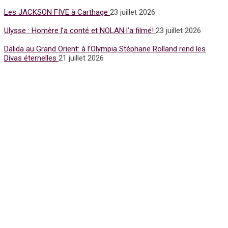
Les JACKSON FIVE à Carthage
23 juillet 2026
Ulysse : Homère l’a conté et NOLAN l’a filmé!
23 juillet 2026
Dalida au Grand Orient: à l’Olympia Stéphane Rolland rend les
Divas éternelles
21 juillet 2026
Subscribe for Newsletter
UFFP
WE ARE 15 YEARS OLD
15 Years of love and ACTIVISM !
Notre media UFFP est une passerelle pour la culture la mode et
l’humain pour la Paix
Nos sujets sont écrits, retranscrits avec éthique et engagement
par de vrais journalistes du métier
Nous sommes issus à la base de la presse écrite.
Nous sommes nés d’un mouvement d’espoir d’amour et
d’humanité.
Fériel Berraies Guigny