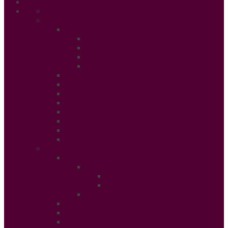
Accueil
Ethical Beauty
Beautiful & Zen
PSY
Sexualité
Relaxation
Santé
Thérapie douce
Conso Bio
Rendez Vous Beauté
Soins Cheveux
Shopping
Tendances Cosmétiques
Soins Peau
Manger Sain
Fashion & Trends
Tendances de la saison
Mode Enfant
Chaussures
Puériculture
Mode Homme
Accessories
Catwalk
Créateurs éthiques