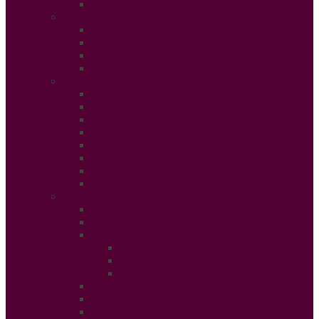
Fashion Luxe
Ethical People
Femmes et Hommes d’Ethique
Paroles Ethiques
Forum
In Libris
Ethical Planet
Afrique des Droits des Femmes
Rendez-vous des Entrepreneurs
Société
Evénement
Prix Ethique
Star Ethique
Naturalia
Buzz
LifeStyle
High Tech
Gastronomie
Coins Sympas
Art Expo
Déco Eco
Evasion
Annonces
Jeux Concours
Castings