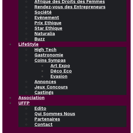
Afrique des Droits des Femmes
Rendez-vous des Entrepreneurs
Société
Evénement
Prix Ethique
Star Ethique
Naturalia
Buzz
LifeStyle
High Tech
Gastronomie
Coins Sympas
Art Expo
Déco Eco
Evasion
Annonces
Jeux Concours
Castings
Association
UFFP
Edito
Qui Sommes Nous
Partenaires
Contact