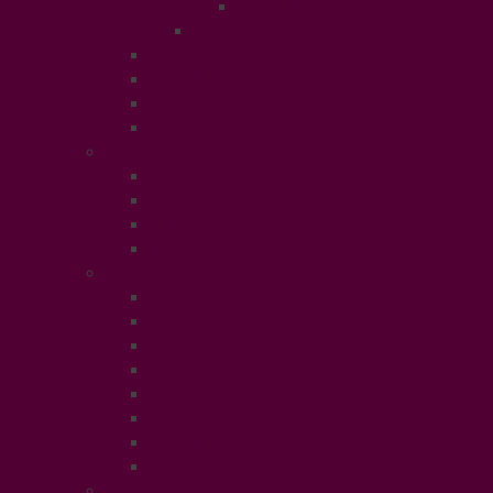
Puériculture
Mode Homme
Accessories
Catwalk
Créateurs éthiques
Fashion Luxe
Ethical People
Femmes et Hommes d’Ethique
Paroles Ethiques
Forum
In Libris
Ethical Planet
Afrique des Droits des Femmes
Rendez-vous des Entrepreneurs
Société
Evénement
Prix Ethique
Star Ethique
Naturalia
Buzz
LifeStyle