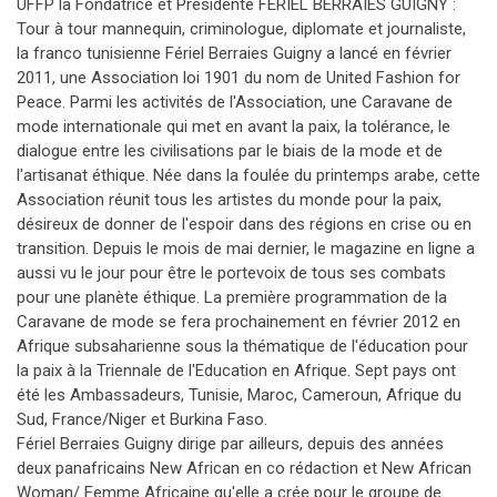
UFFP la Fondatrice et Présidente FERIEL BERRAIES GUIGNY :
Tour à tour mannequin, criminologue, diplomate et journaliste,
la franco tunisienne Fériel Berraies Guigny a lancé en février
2011, une Association loi 1901 du nom de United Fashion for
Peace. Parmi les activités de l'Association, une Caravane de
mode internationale qui met en avant la paix, la tolérance, le
dialogue entre les civilisations par le biais de la mode et de
l'artisanat éthique. Née dans la foulée du printemps arabe, cette
Association réunit tous les artistes du monde pour la paix,
désireux de donner de l'espoir dans des régions en crise ou en
transition. Depuis le mois de mai dernier, le magazine en ligne a
aussi vu le jour pour être le portevoix de tous ses combats
pour une planète éthique. La première programmation de la
Caravane de mode se fera prochainement en février 2012 en
Afrique subsaharienne sous la thématique de l'éducation pour
la paix à la Triennale de l'Education en Afrique. Sept pays ont
été les Ambassadeurs, Tunisie, Maroc, Cameroun, Afrique du
Sud, France/Niger et Burkina Faso.
Fériel Berraies Guigny dirige par ailleurs, depuis des années
deux panafricains New African en co rédaction et New African
Woman/ Femme Africaine qu'elle a crée pour le groupe de