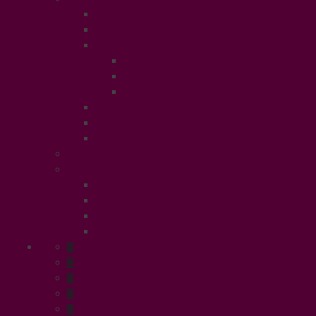
High Tech
Gastronomie
Coins Sympas
Art Expo
Déco Eco
Evasion
Annonces
Jeux Concours
Castings
Association
UFFP
Edito
Qui Sommes Nous
Partenaires
Contact