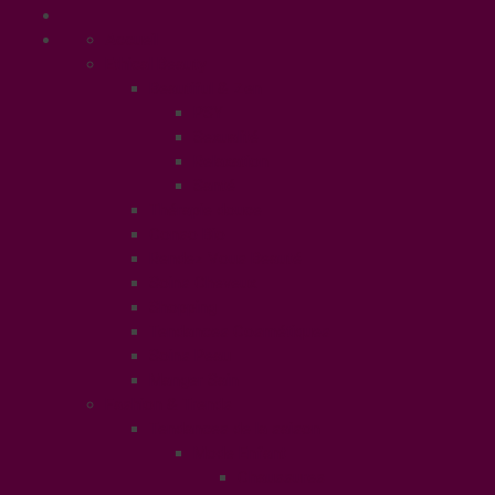
Accueil
Ethical Beauty
Beautiful & Zen
PSY
Sexualité
Relaxation
Santé
Thérapie douce
Conso Bio
Rendez Vous Beauté
Soins Cheveux
Shopping
Tendances Cosmétiques
Soins Peau
Manger Sain
Fashion & Trends
Tendances de la saison
Mode Enfant
Chaussures