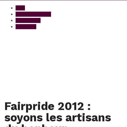
Buzz
Créateurs éthiques
Ethical Planet
Evénement
Fairpride 2012 :
soyons les artisans