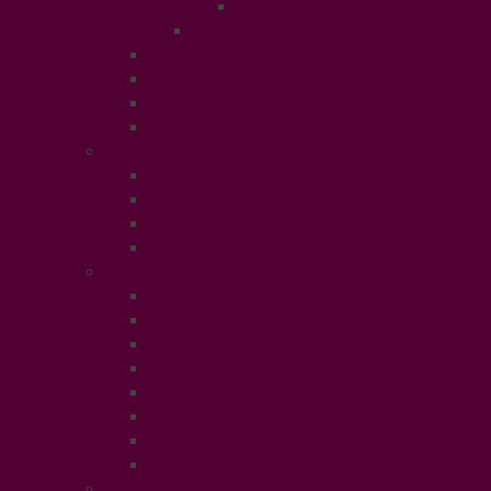
Puériculture
Mode Homme
Accessories
Catwalk
Créateurs éthiques
Fashion Luxe
Ethical People
Femmes et Hommes d’Ethique
Paroles Ethiques
Forum
In Libris
Ethical Planet
Afrique des Droits des Femmes
Rendez-vous des Entrepreneurs
Société
Evénement
Prix Ethique
Star Ethique
Naturalia
Buzz
LifeStyle