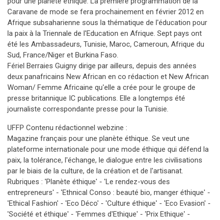
pour une planète éthique. La première programmation de la
Caravane de mode se fera prochainement en février 2012 en
Afrique subsaharienne sous la thématique de l'éducation pour
la paix à la Triennale de l'Education en Afrique. Sept pays ont
été les Ambassadeurs, Tunisie, Maroc, Cameroun, Afrique du
Sud, France/Niger et Burkina Faso.
Fériel Berraies Guigny dirige par ailleurs, depuis des années
deux panafricains New African en co rédaction et New African
Woman/ Femme Africaine qu'elle a crée pour le groupe de
presse britannique IC publications. Elle a longtemps été
journaliste correspondante presse pour la Tunisie.
UFFP Contenu rédactionnel webzine :
Magazine français pour une planète éthique. Se veut une
plateforme internationale pour une mode éthique qui défend la
paix, la tolérance, l'échange, le dialogue entre les civilisations
par le biais de la culture, de la création et de l'artisanat.
Rubriques : 'Planète éthique' - 'Le rendez-vous des
entrepreneurs' - 'Ethnical Conso : beauté bio, manger éthique' -
'Ethical Fashion' - 'Eco Déco' - 'Culture éthique' - 'Eco Evasion' -
'Société et éthique' - 'Femmes d'Ethique' - 'Prix Ethique' -