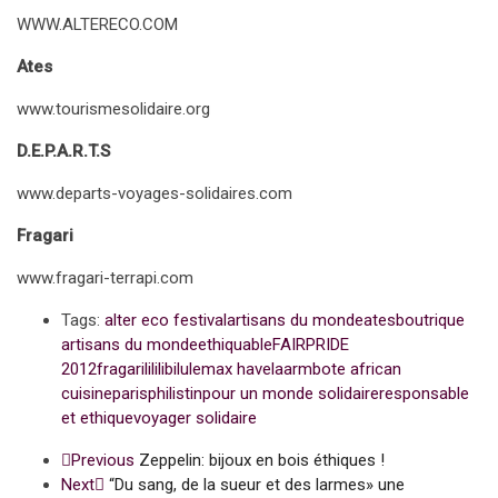
WWW.ALTERECO.COM
Ates
www.tourismesolidaire.org
D.E.P.A.R.T.S
www.departs-voyages-solidaires.com
Fragari
www.fragari-terrapi.com
Tags:
alter eco festival
artisans du monde
ates
boutrique
artisans du monde
ethiquable
FAIRPRIDE
2012
fragari
lililibilule
max havelaar
mbote african
cuisine
paris
philistin
pour un monde solidaire
responsable
et ethique
voyager solidaire
Previous
Zeppelin: bijoux en bois éthiques !
Next
“Du sang, de la sueur et des larmes» une