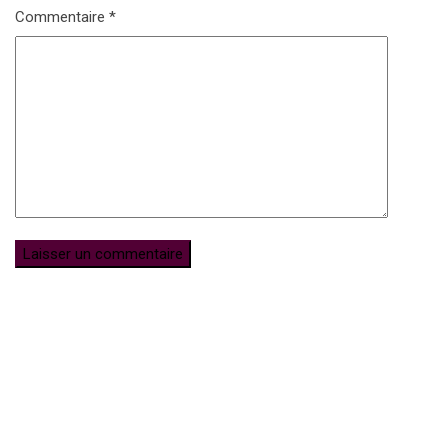
Commentaire
*
Subscribe for Newsletter
UFFP
WE ARE 15 YEARS OLD
15 Years of love and ACTIVISM !
Notre media UFFP est une passerelle pour la culture la mode et