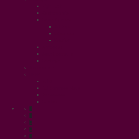
High Tech
Gastronomie
Coins Sympas
Art Expo
Déco Eco
Evasion
Annonces
Jeux Concours
Castings
Association
UFFP
Edito
Qui Sommes Nous
Partenaires
Contact