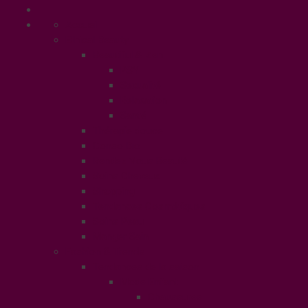
Accueil
Ethical Beauty
Beautiful & Zen
PSY
Sexualité
Relaxation
Santé
Thérapie douce
Conso Bio
Rendez Vous Beauté
Soins Cheveux
Shopping
Tendances Cosmétiques
Soins Peau
Manger Sain
Fashion & Trends
Tendances de la saison
Mode Enfant
Chaussures