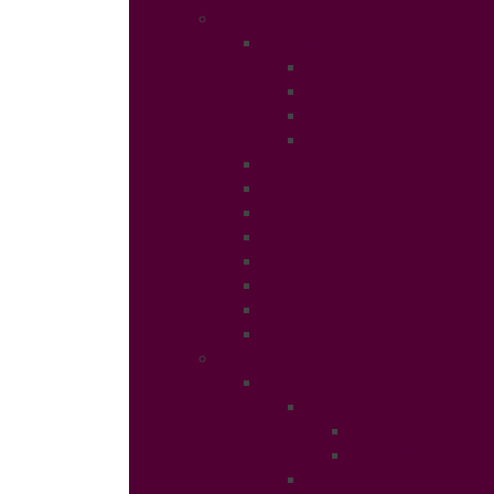
Ethical Beauty
Beautiful & Zen
PSY
Sexualité
Relaxation
Santé
Thérapie douce
Conso Bio
Rendez Vous Beauté
Soins Cheveux
Shopping
Tendances Cosmétiques
Soins Peau
Manger Sain
Fashion & Trends
Tendances de la saison
Mode Enfant
Chaussures
Puériculture
Mode Homme