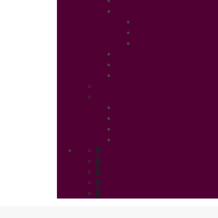
Gastronomie
Coins Sympas
Art Expo
Déco Eco
Evasion
Annonces
Jeux Concours
Castings
Association
UFFP
Edito
Qui Sommes Nous
Partenaires
Contact