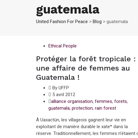
guatemala
United Fashion For Peace
>
Blog
>
guatemala
Ethical People
Protéger la forêt tropicale :
une affaire de femmes au
Guatemala !
By UFFP
5 avril 2012
alliance organisation
,
femmes
,
forets
,
guatemala
,
protection
,
rain forest
À Uaxactún, les villageois gagnent leur vie en
exploitant de manière durable le xate* dans la
réserve. Traditionnellement, les femmes n’étaient 