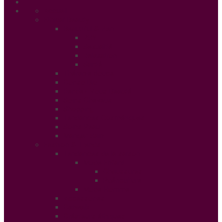
Accueil
Ethical Beauty
Beautiful & Zen
PSY
Sexualité
Relaxation
Santé
Thérapie douce
Conso Bio
Rendez Vous Beauté
Soins Cheveux
Shopping
Tendances Cosmétiques
Soins Peau
Manger Sain
Fashion & Trends
Tendances de la saison
Mode Enfant
Chaussures
Puériculture
Mode Homme
Accessories
Catwalk
Créateurs éthiques