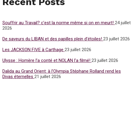
Recent Posts
Souffrir au Travail? c’est la norme même si on en meurt!
24 juillet
2026
De saveurs du LIBAN et des papilles plein d’étoiles!
23 juillet 2026
Les JACKSON FIVE à Carthage
23 juillet 2026
Ulysse : Homère l’a conté et NOLAN l’a filmé!
23 juillet 2026
Dalida au Grand Orient: à l’Olympia Stéphane Rolland rend les
Divas éternelles
21 juillet 2026
Subscribe for Newsletter
UFFP
WE ARE 15 YEARS OLD
15 Years of love and ACTIVISM !
Notre media UFFP est une passerelle pour la culture la mode et