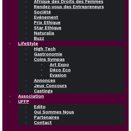
Afrique des Droits des Femmes
Rendez-vous des Entrepreneurs
Société
Evénement
Prix Ethique
Star Ethique
Naturalia
Buzz
LifeStyle
High Tech
Gastronomie
Coins Sympas
Art Expo
Déco Eco
Evasion
Annonces
Jeux Concours
Castings
Association
UFFP
Edito
Qui Sommes Nous
Partenaires
Contact