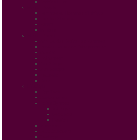
Fashion Luxe
Ethical People
Femmes et Hommes d’Ethique
Paroles Ethiques
Forum
In Libris
Ethical Planet
Afrique des Droits des Femmes
Rendez-vous des Entrepreneurs
Société
Evénement
Prix Ethique
Star Ethique
Naturalia
Buzz
LifeStyle
High Tech
Gastronomie
Coins Sympas
Art Expo
Déco Eco
Evasion
Annonces
Jeux Concours
Castings