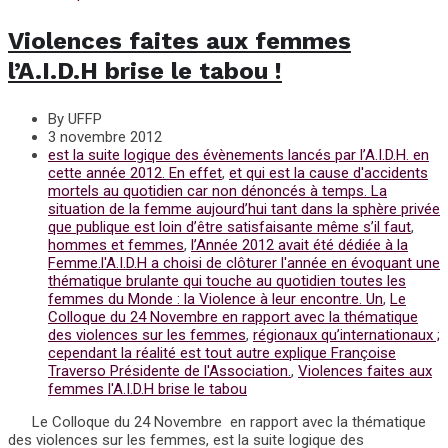
Violences faites aux femmes
l’A.I.D.H brise le tabou !
By UFFP
3 novembre 2012
est la suite logique des évènements lancés par l’A.I.D.H. en
cette année 2012. En effet
,
et qui est la cause d'accidents
mortels au quotidien car non dénoncés à temps. La
situation de la femme aujourd’hui tant dans la sphère privée
que publique est loin d’être satisfaisante même s’il faut
,
hommes et femmes
,
l’Année 2012 avait été dédiée à la
Femme.l'A.I.D.H a choisi de clôturer l'année en évoquant une
thématique brulante qui touche au quotidien toutes les
femmes du Monde : la Violence à leur encontre. Un
,
Le
Colloque du 24 Novembre en rapport avec la thématique
des violences sur les femmes
,
régionaux qu’internationaux ;
cependant la réalité est tout autre explique Françoise
Traverso Présidente de l'Association.
,
Violences faites aux
femmes l'A.I.D.H brise le tabou
Le Colloque du 24 Novembre en rapport avec la thématique
des violences sur les femmes, est la suite logique des