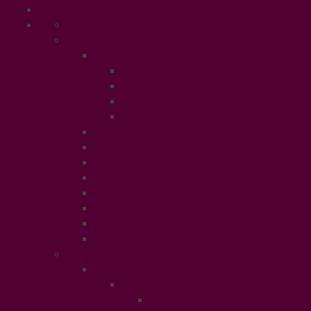
Accueil
Ethical Beauty
Beautiful & Zen
PSY
Sexualité
Relaxation
Santé
Thérapie douce
Conso Bio
Rendez Vous Beauté
Soins Cheveux
Shopping
Tendances Cosmétiques
Soins Peau
Manger Sain
Fashion & Trends
Tendances de la saison
Mode Enfant
Chaussures