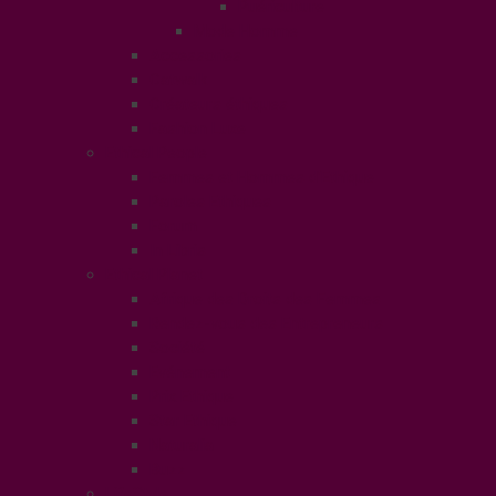
Puériculture
Mode Homme
Accessories
Catwalk
Créateurs éthiques
Fashion Luxe
Ethical People
Femmes et Hommes d’Ethique
Paroles Ethiques
Forum
In Libris
Ethical Planet
Afrique des Droits des Femmes
Rendez-vous des Entrepreneurs
Société
Evénement
Prix Ethique
Star Ethique
Naturalia
Buzz
LifeStyle