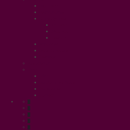
High Tech
Gastronomie
Coins Sympas
Art Expo
Déco Eco
Evasion
Annonces
Jeux Concours
Castings
Association
UFFP
Edito
Qui Sommes Nous
Partenaires
Contact