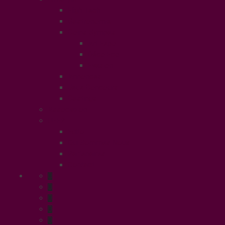
High Tech
Gastronomie
Coins Sympas
Art Expo
Déco Eco
Evasion
Annonces
Jeux Concours
Castings
Association
UFFP
Edito
Qui Sommes Nous
Partenaires
Contact