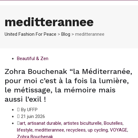
meditterannee
United Fashion For Peace
>
Blog
>
meditterannee
Beautiful & Zen
Zohra Bouchenak “la Méditerranée,
pour moi c’est à la fois la lumière,
le métissage, la mémoire mais
aussi l’exil !
By UFFP
21 juin 2026
art
,
artisanat durable
,
artistes biculturelle
,
Boutelles
,
lifestyle
,
meditterannee
,
recyclees
,
up cycling
,
VOYAGE
,
Zohra Bouchenak