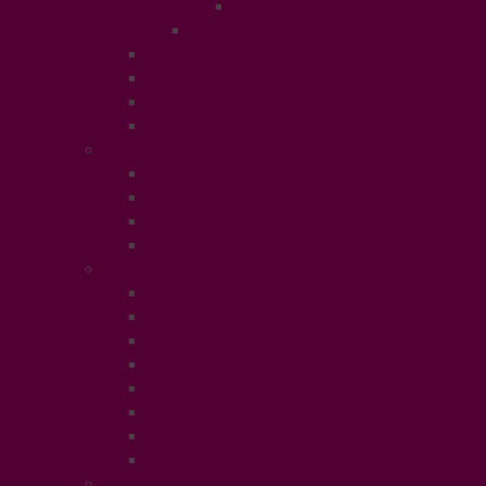
Puériculture
Mode Homme
Accessories
Catwalk
Créateurs éthiques
Fashion Luxe
Ethical People
Femmes et Hommes d’Ethique
Paroles Ethiques
Forum
In Libris
Ethical Planet
Afrique des Droits des Femmes
Rendez-vous des Entrepreneurs
Société
Evénement
Prix Ethique
Star Ethique
Naturalia
Buzz
LifeStyle