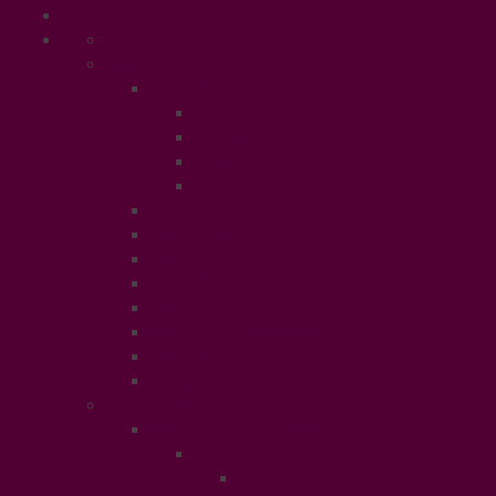
Accueil
Ethical Beauty
Beautiful & Zen
PSY
Sexualité
Relaxation
Santé
Thérapie douce
Conso Bio
Rendez Vous Beauté
Soins Cheveux
Shopping
Tendances Cosmétiques
Soins Peau
Manger Sain
Fashion & Trends
Tendances de la saison
Mode Enfant
Chaussures