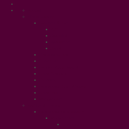
Accueil
Ethical Beauty
Beautiful & Zen
PSY
Sexualité
Relaxation
Santé
Thérapie douce
Conso Bio
Rendez Vous Beauté
Soins Cheveux
Shopping
Tendances Cosmétiques
Soins Peau
Manger Sain
Fashion & Trends
Tendances de la saison
Mode Enfant
Chaussures