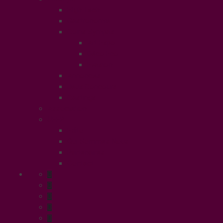
High Tech
Gastronomie
Coins Sympas
Art Expo
Déco Eco
Evasion
Annonces
Jeux Concours
Castings
Association
UFFP
Edito
Qui Sommes Nous
Partenaires
Contact