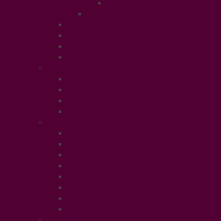
Puériculture
Mode Homme
Accessories
Catwalk
Créateurs éthiques
Fashion Luxe
Ethical People
Femmes et Hommes d’Ethique
Paroles Ethiques
Forum
In Libris
Ethical Planet
Afrique des Droits des Femmes
Rendez-vous des Entrepreneurs
Société
Evénement
Prix Ethique
Star Ethique
Naturalia
Buzz
LifeStyle