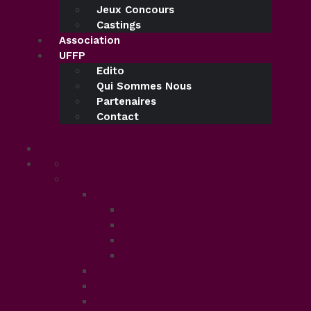
Jeux Concours
Castings
Association
UFFP
Edito
Qui Sommes Nous
Partenaires
Contact
Accueil
Ethical Beauty
Beautiful & Zen
PSY
Sexualité
Relaxation
Santé
Thérapie douce
Conso Bio
Rendez Vous Beauté