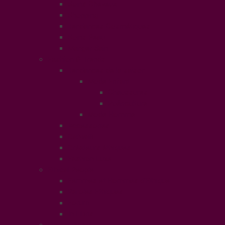
Soins Cheveux
Shopping
Tendances Cosmétiques
Soins Peau
Manger Sain
Fashion & Trends
Tendances de la saison
Mode Enfant
Chaussures
Puériculture
Mode Homme
Accessories
Catwalk
Créateurs éthiques
Fashion Luxe
Ethical People
Femmes et Hommes d’Ethique
Paroles Ethiques
Forum
In Libris