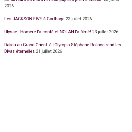
2026
Les JACKSON FIVE à Carthage
23 juillet 2026
Ulysse : Homère l’a conté et NOLAN l’a filmé!
23 juillet 2026
Dalida au Grand Orient: à l’Olympia Stéphane Rolland rend les
Divas éternelles
21 juillet 2026
Subscribe for Newsletter
UFFP
WE ARE 15 YEARS OLD
15 Years of love and ACTIVISM !
Notre media UFFP est une passerelle pour la culture la mode et
l’humain pour la Paix
Nos sujets sont écrits, retranscrits avec éthique et
engagement par de vrais journalistes du métier
Nous sommes issus à la base de la presse écrite.
Nous sommes nés d’un mouvement d’espoir d’amour et