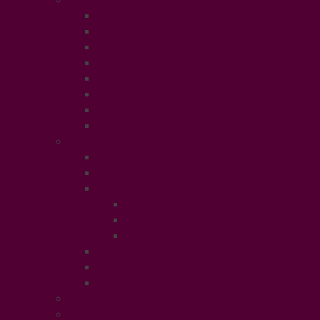
Ethical Planet
Afrique des Droits des Femmes
Rendez-vous des Entrepreneurs
Société
Evénement
Prix Ethique
Star Ethique
Naturalia
Buzz
LifeStyle
High Tech
Gastronomie
Coins Sympas
Art Expo
Déco Eco
Evasion
Annonces
Jeux Concours
Castings
Association
UFFP