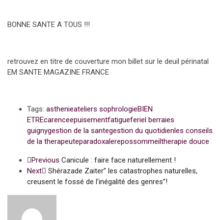
BONNE SANTE A TOUS !!!
retrouvez en titre de couverture mon billet sur le deuil périnatal
EM SANTE MAGAZINE FRANCE
Tags:
asthenie
ateliers sophrologie
BIEN
ETRE
carence
epuisement
fatigue
feriel berraies
guigny
gestion de la sante
gestion du quotidien
les conseils
de la therapeute
paradoxale
repos
sommeil
therapie douce
Previous
Canicule : faire face naturellement !
Next
Shérazade Zaiter” les catastrophes naturelles,
creusent le fossé de l’inégalité des genres”!