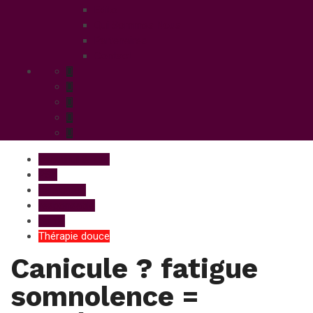
Edito
Qui Sommes Nous
Partenaires
Contact
Beautiful & Zen
PSY
Relaxation
responsable
Santé
Thérapie douce
Canicule ? fatigue
somnolence =