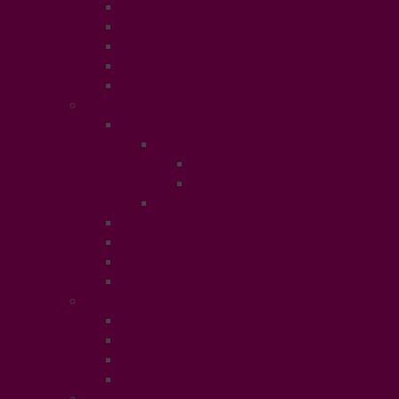
Soins Cheveux
Shopping
Tendances Cosmétiques
Soins Peau
Manger Sain
Fashion & Trends
Tendances de la saison
Mode Enfant
Chaussures
Puériculture
Mode Homme
Accessories
Catwalk
Créateurs éthiques
Fashion Luxe
Ethical People
Femmes et Hommes d’Ethique
Paroles Ethiques
Forum
In Libris