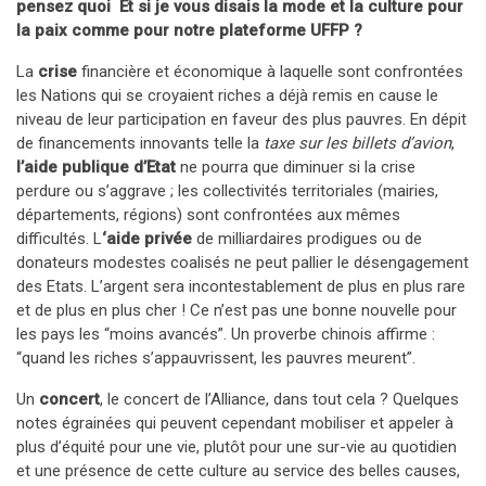
pensez quoi Et si je vous disais la mode et la culture pour
la paix comme pour notre plateforme UFFP ?
La
crise
financière et économique à laquelle sont confrontées
les Nations qui se croyaient riches a déjà remis en cause le
niveau de leur participation en faveur des plus pauvres. En dépit
de financements innovants telle la
taxe sur les billets d’avion
,
l’aide publique d’Etat
ne pourra que diminuer si la crise
perdure ou s’aggrave ; les collectivités territoriales (mairies,
départements, régions) sont confrontées aux mêmes
difficultés. L
‘aide privée
de milliardaires prodigues ou de
donateurs modestes coalisés ne peut pallier le désengagement
des Etats. L’argent sera incontestablement de plus en plus rare
et de plus en plus cher ! Ce n’est pas une bonne nouvelle pour
les pays les “moins avancés”. Un proverbe chinois affirme :
“quand les riches s’appauvrissent, les pauvres meurent”.
Un
concert
, le concert de l’Alliance, dans tout cela ? Quelques
notes égrainées qui peuvent cependant mobiliser et appeler à
plus d’équité pour une vie, plutôt pour une sur-vie au quotidien
et une présence de cette culture au service des belles causes,