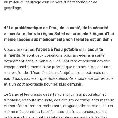
au milieu du naufrage d’un univers d’indifférence et de
gaspillage.
4/ La problématique de l’eau, de la santé, de la sécurité
alimentaire dans la région Sahel est cruciale ? Aujourd’hui
même l’accès aux médicaments non frelatés est un défi ?
Vous avez raison,
l’accès à l’eau potable
et la
sécurité
alimentaire
sont deux conditions pour accéder à la santé
notamment dans le Sahel où l’eau est rare et pourrait devenir
exceptionnelle, même si on promet que son sous-sol est une
mer profonde. “L’eau c’est la vie”, répète-t-on ; oui, mais une
eau
douce
,
saine
en
quantité suffisante
, à
distance
convenable
et à un
coût
abordable pour les plus démunis.
Le Sahel et les grands déserts voient fuir leur population et
s’installer, en toute impunité, des circuits de trafiquants mafieux
et mortifères : armes, carburants, drogues, alimentation, eau et
même médicaments falsifiés… Les chefs de bandes, ou les
hobereaux locaux vont déstabiliser des régions déjà fragiles.