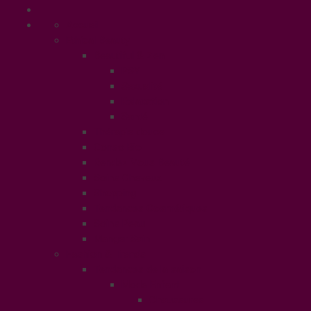
Accueil
Ethical Beauty
Beautiful & Zen
PSY
Sexualité
Relaxation
Santé
Thérapie douce
Conso Bio
Rendez Vous Beauté
Soins Cheveux
Shopping
Tendances Cosmétiques
Soins Peau
Manger Sain
Fashion & Trends
Tendances de la saison
Mode Enfant
Chaussures