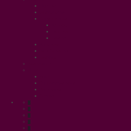
High Tech
Gastronomie
Coins Sympas
Art Expo
Déco Eco
Evasion
Annonces
Jeux Concours
Castings
Association
UFFP
Edito
Qui Sommes Nous
Partenaires
Contact