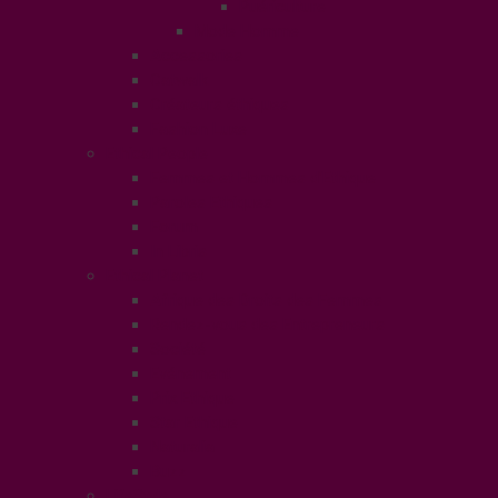
Puériculture
Mode Homme
Accessories
Catwalk
Créateurs éthiques
Fashion Luxe
Ethical People
Femmes et Hommes d’Ethique
Paroles Ethiques
Forum
In Libris
Ethical Planet
Afrique des Droits des Femmes
Rendez-vous des Entrepreneurs
Société
Evénement
Prix Ethique
Star Ethique
Naturalia
Buzz
LifeStyle