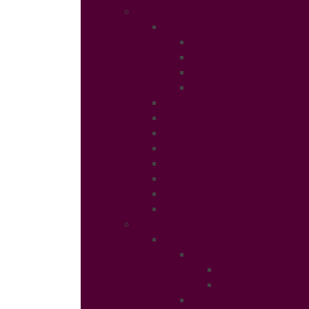
Ethical Beauty
Beautiful & Zen
PSY
Sexualité
Relaxation
Santé
Thérapie douce
Conso Bio
Rendez Vous Beauté
Soins Cheveux
Shopping
Tendances Cosmétiques
Soins Peau
Manger Sain
Fashion & Trends
Tendances de la saison
Mode Enfant
Chaussures
Puériculture
Mode Homme