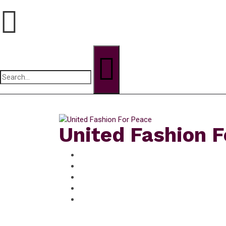
Search
for:
jeudi, Août 6, 2026
United Fashion F