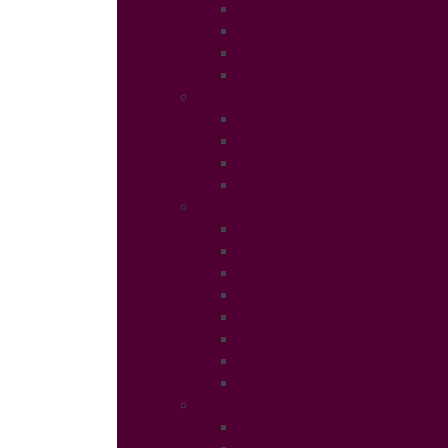
Accessories
Catwalk
Créateurs éthiques
Fashion Luxe
Ethical People
Femmes et Hommes d’Ethique
Paroles Ethiques
Forum
In Libris
Ethical Planet
Afrique des Droits des Femmes
Rendez-vous des Entrepreneurs
Société
Evénement
Prix Ethique
Star Ethique
Naturalia
Buzz
LifeStyle
High Tech