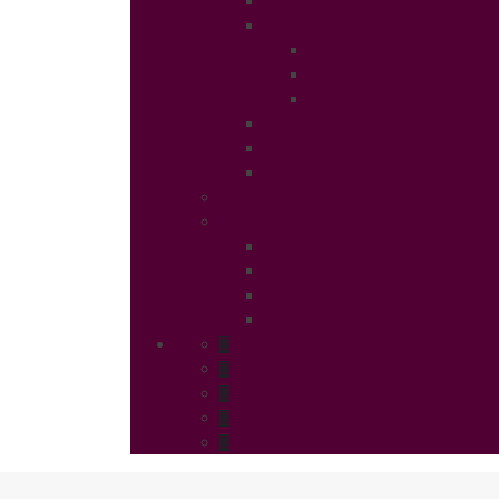
Gastronomie
Coins Sympas
Art Expo
Déco Eco
Evasion
Annonces
Jeux Concours
Castings
Association
UFFP
Edito
Qui Sommes Nous
Partenaires
Contact