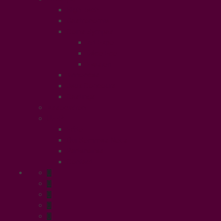
High Tech
Gastronomie
Coins Sympas
Art Expo
Déco Eco
Evasion
Annonces
Jeux Concours
Castings
Association
UFFP
Edito
Qui Sommes Nous
Partenaires
Contact