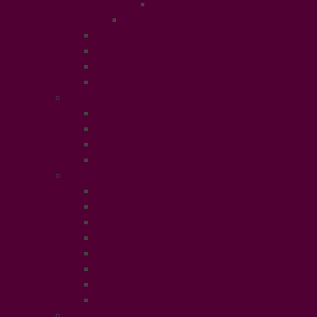
Puériculture
Mode Homme
Accessories
Catwalk
Créateurs éthiques
Fashion Luxe
Ethical People
Femmes et Hommes d’Ethique
Paroles Ethiques
Forum
In Libris
Ethical Planet
Afrique des Droits des Femmes
Rendez-vous des Entrepreneurs
Société
Evénement
Prix Ethique
Star Ethique
Naturalia
Buzz
LifeStyle