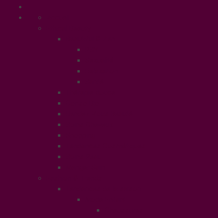
Accueil
Ethical Beauty
Beautiful & Zen
PSY
Sexualité
Relaxation
Santé
Thérapie douce
Conso Bio
Rendez Vous Beauté
Soins Cheveux
Shopping
Tendances Cosmétiques
Soins Peau
Manger Sain
Fashion & Trends
Tendances de la saison
Mode Enfant
Chaussures