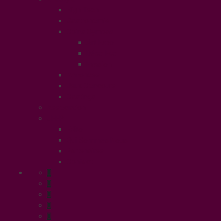
High Tech
Gastronomie
Coins Sympas
Art Expo
Déco Eco
Evasion
Annonces
Jeux Concours
Castings
Association
UFFP
Edito
Qui Sommes Nous
Partenaires
Contact