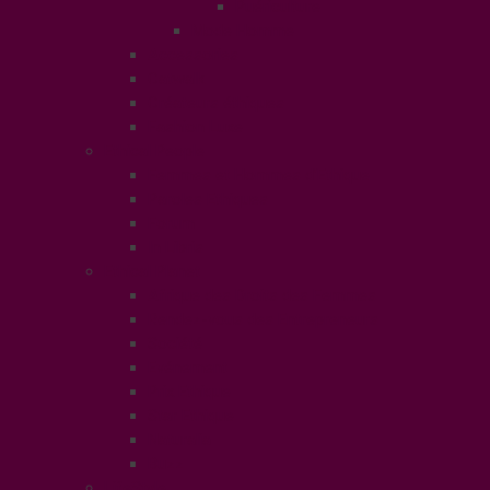
Puériculture
Mode Homme
Accessories
Catwalk
Créateurs éthiques
Fashion Luxe
Ethical People
Femmes et Hommes d’Ethique
Paroles Ethiques
Forum
In Libris
Ethical Planet
Afrique des Droits des Femmes
Rendez-vous des Entrepreneurs
Société
Evénement
Prix Ethique
Star Ethique
Naturalia
Buzz
LifeStyle