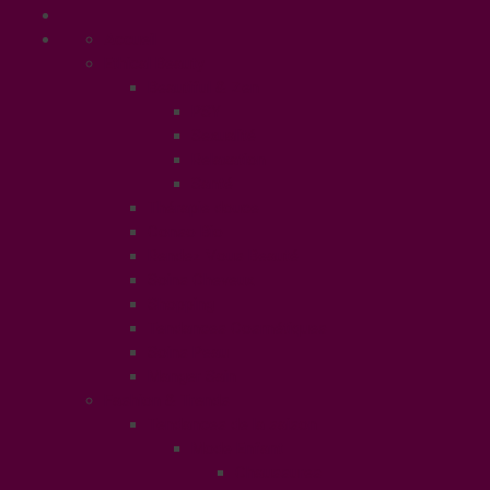
Accueil
Ethical Beauty
Beautiful & Zen
PSY
Sexualité
Relaxation
Santé
Thérapie douce
Conso Bio
Rendez Vous Beauté
Soins Cheveux
Shopping
Tendances Cosmétiques
Soins Peau
Manger Sain
Fashion & Trends
Tendances de la saison
Mode Enfant
Chaussures