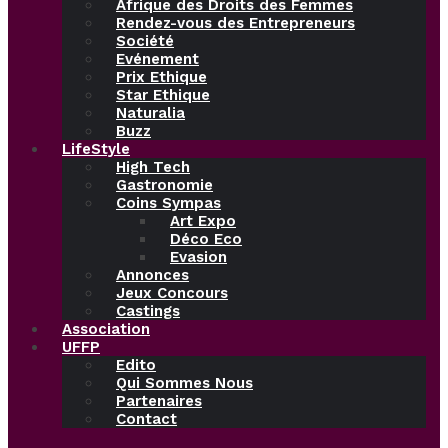
Afrique des Droits des Femmes
Rendez-vous des Entrepreneurs
Société
Evénement
Prix Ethique
Star Ethique
Naturalia
Buzz
LifeStyle
High Tech
Gastronomie
Coins Sympas
Art Expo
Déco Eco
Evasion
Annonces
Jeux Concours
Castings
Association
UFFP
Edito
Qui Sommes Nous
Partenaires
Contact