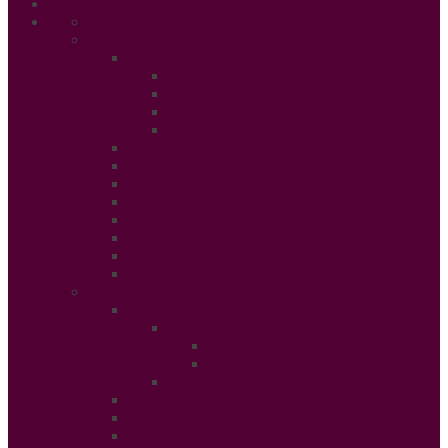
Accueil
Ethical Beauty
Beautiful & Zen
PSY
Sexualité
Relaxation
Santé
Thérapie douce
Conso Bio
Rendez Vous Beauté
Soins Cheveux
Shopping
Tendances Cosmétiques
Soins Peau
Manger Sain
Fashion & Trends
Tendances de la saison
Mode Enfant
Chaussures
Puériculture
Mode Homme
Accessories
Catwalk
Créateurs éthiques