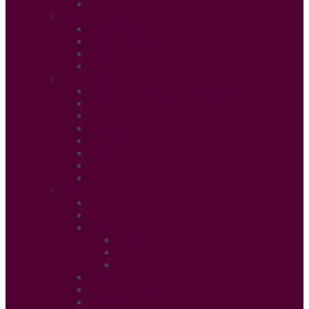
Fashion Luxe
Ethical People
Femmes et Hommes d’Ethique
Paroles Ethiques
Forum
In Libris
Ethical Planet
Afrique des Droits des Femmes
Rendez-vous des Entrepreneurs
Société
Evénement
Prix Ethique
Star Ethique
Naturalia
Buzz
LifeStyle
High Tech
Gastronomie
Coins Sympas
Art Expo
Déco Eco
Evasion
Annonces
Jeux Concours
Castings