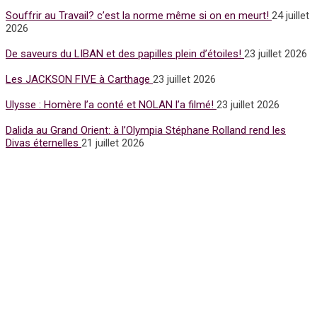
Souffrir au Travail? c’est la norme même si on en meurt!
24 juillet
2026
De saveurs du LIBAN et des papilles plein d’étoiles!
23 juillet 2026
Les JACKSON FIVE à Carthage
23 juillet 2026
Ulysse : Homère l’a conté et NOLAN l’a filmé!
23 juillet 2026
Dalida au Grand Orient: à l’Olympia Stéphane Rolland rend les
Divas éternelles
21 juillet 2026
Subscribe for Newsletter
UFFP
WE ARE 15 YEARS OLD
15 Years of love and ACTIVISM !
Notre media UFFP est une passerelle pour la culture la mode et
l’humain pour la Paix
Nos sujets sont écrits, retranscrits avec éthique et engagement
par de vrais journalistes du métier