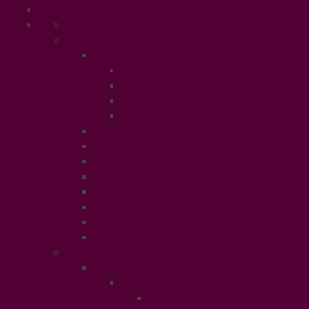
Accueil
Ethical Beauty
Beautiful & Zen
PSY
Sexualité
Relaxation
Santé
Thérapie douce
Conso Bio
Rendez Vous Beauté
Soins Cheveux
Shopping
Tendances Cosmétiques
Soins Peau
Manger Sain
Fashion & Trends
Tendances de la saison
Mode Enfant
Chaussures