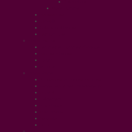
Puériculture
Mode Homme
Accessories
Catwalk
Créateurs éthiques
Fashion Luxe
Ethical People
Femmes et Hommes d’Ethique
Paroles Ethiques
Forum
In Libris
Ethical Planet
Afrique des Droits des Femmes
Rendez-vous des Entrepreneurs
Société
Evénement
Prix Ethique
Star Ethique
Naturalia
Buzz
LifeStyle