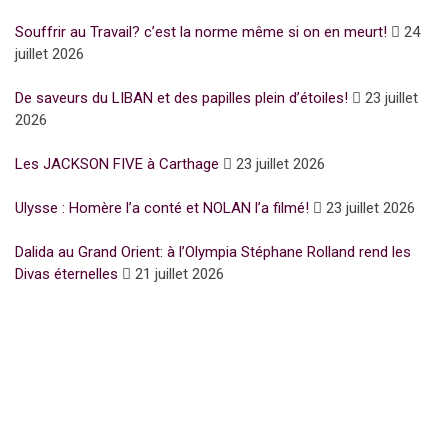
Souffrir au Travail? c’est la norme même si on en meurt!
24
juillet 2026
De saveurs du LIBAN et des papilles plein d’étoiles!
23 juillet
2026
Les JACKSON FIVE à Carthage
23 juillet 2026
Ulysse : Homère l’a conté et NOLAN l’a filmé!
23 juillet 2026
Dalida au Grand Orient: à l’Olympia Stéphane Rolland rend les
Divas éternelles
21 juillet 2026
Subscribe for Newsletter
UFFP
WE ARE 15 YEARS OLD
15 Years of love and ACTIVISM !
Notre media UFFP est une passerelle pour la culture la mode et