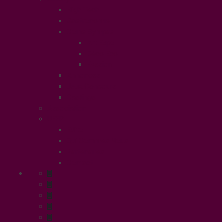
High Tech
Gastronomie
Coins Sympas
Art Expo
Déco Eco
Evasion
Annonces
Jeux Concours
Castings
Association
UFFP
Edito
Qui Sommes Nous
Partenaires
Contact