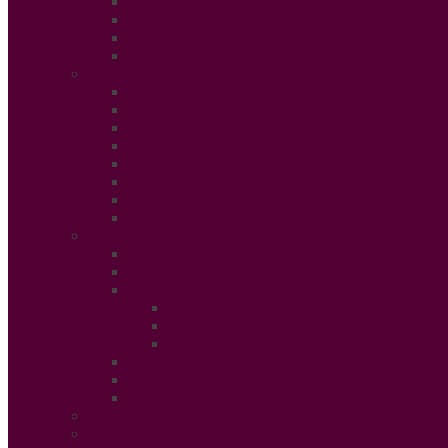
Femmes et Hommes d’Ethique
Paroles Ethiques
Forum
In Libris
Ethical Planet
Afrique des Droits des Femmes
Rendez-vous des Entrepreneurs
Société
Evénement
Prix Ethique
Star Ethique
Naturalia
Buzz
LifeStyle
High Tech
Gastronomie
Coins Sympas
Art Expo
Déco Eco
Evasion
Annonces
Jeux Concours
Castings
Association
UFFP