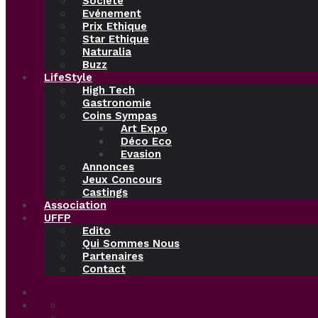
Société
Evénement
Prix Ethique
Star Ethique
Naturalia
Buzz
LifeStyle
High Tech
Gastronomie
Coins Sympas
Art Expo
Déco Eco
Evasion
Annonces
Jeux Concours
Castings
Association
UFFP
Edito
Qui Sommes Nous
Partenaires
Contact
Accueil
Ethical Beauty