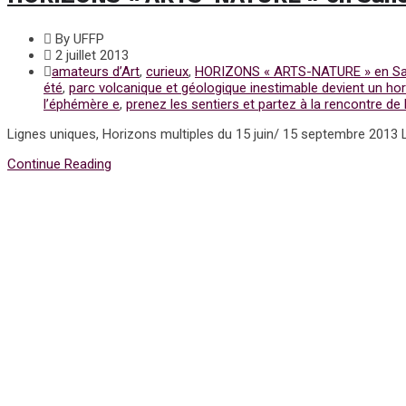
By UFFP
2 juillet 2013
amateurs d’Art
,
curieux
,
HORIZONS « ARTS-NATURE » en S
été
,
parc volcanique et géologique inestimable devient un hors
l’éphémère e
,
prenez les sentiers et partez à la rencontre de l
Lignes uniques, Horizons multiples du 15 juin/ 15 septembre 2013
Continue Reading