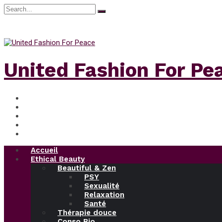
Search
for:
samedi, Août 8, 2026
United Fashion For Pe
Accueil
Ethical Beauty
Beautiful & Zen
PSY
Sexualité
Relaxation
Santé
Thérapie douce
Conso Bio