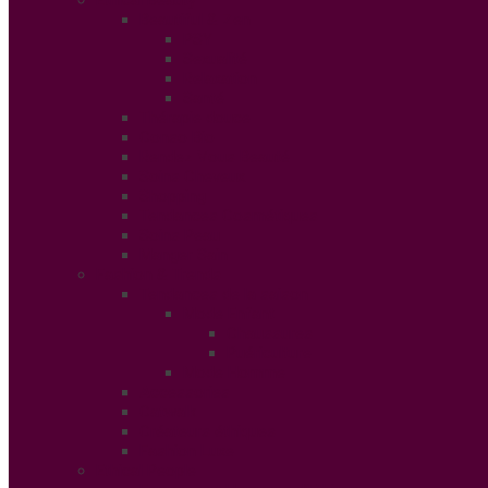
Beautiful & Zen
PSY
Sexualité
Relaxation
Santé
Thérapie douce
Conso Bio
Rendez Vous Beauté
Soins Cheveux
Shopping
Tendances Cosmétiques
Soins Peau
Manger Sain
Fashion & Trends
Tendances de la saison
Mode Enfant
Chaussures
Puériculture
Mode Homme
Accessories
Catwalk
Créateurs éthiques
Fashion Luxe
Ethical People