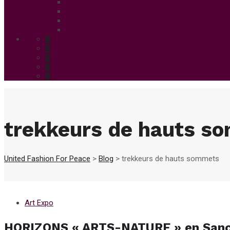
Edito
Qui Sommes Nous
Partenaires
Contact
trekkeurs de hauts s
United Fashion For Peace
>
Blog
>
trekkeurs de hauts sommets
Art Expo
HORIZONS « ARTS-NATURE » en San