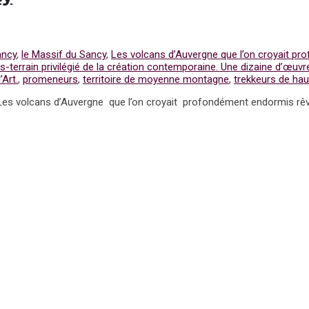
ancy
,
le Massif du Sancy
,
Les volcans d’Auvergne que l’on croyait pr
-terrain privilégié de la création contemporaine. Une dizaine d’œuvre
’Art.
,
promeneurs
,
territoire de moyenne montagne
,
trekkeurs de h
 Les volcans d’Auvergne que l’on croyait profondément endormis rêv