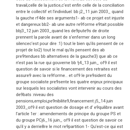
travail,celle de la justice,c’est enfin celle de la conciliation
entre le collectif et l’individuel. bb j2_11 juin 2003_ quand
la gauche rf4de ses arguments1- ab ce projet est injuste
et dangereux bb2- ab une autre re9forme e9tait possible
bbj3_12 juin 2003_quand les de9pute9s de droite
prennent la parole avant de s’enfermer dans un long
silencec’est pour dire :1) tout le bien qu’ils pensent de ce
projet de loi2) tout le mal qu’ils pensent des ab
pre9tendues bb alternatives de la gauche3) que ab ce
n’est pas la rue qui gouverne bb !j4_13 juin_ of9 il est
question de savoir si le financement des retraites est
assure9 avec la re9forme… et of9 le pre9sident du
groupe socialiste pre9sente les quatre enjeux principaux
sur lesquels les socialistes vont intervenir au cours des
de9bats :niveau des
pensions,emploi,pe9nibilite9,financement j5_14 juin
2003_of9 il est question de dosage et d’ e9quilibre avant
l’article 1er : amendements de principe du groupe PS et
du groupe PCj6_16 juin_ of9 il est question de savoir ce
qu’il y a derrie8re le mot re9partition 1- Qu’est-ce qui est