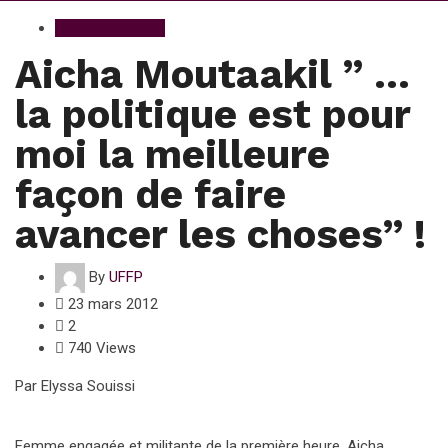
Paroles Ethiques
Aicha Moutaakil ” …
la politique est pour
moi la meilleure
façon de faire
avancer les choses” !
By
UFFP
23 mars 2012
2
740 Views
Par Elyssa Souissi
Femme engagée et militante de la première heure, Aicha