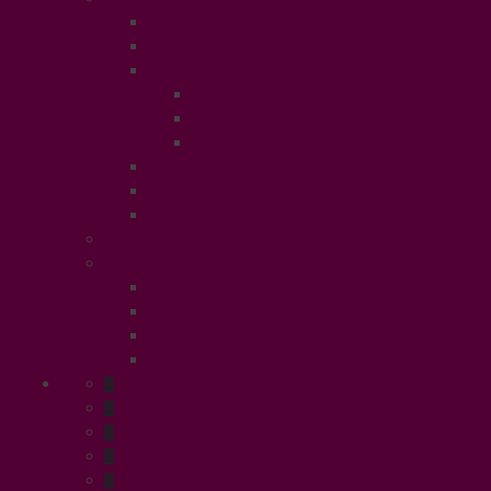
High Tech
Gastronomie
Coins Sympas
Art Expo
Déco Eco
Evasion
Annonces
Jeux Concours
Castings
Association
UFFP
Edito
Qui Sommes Nous
Partenaires
Contact