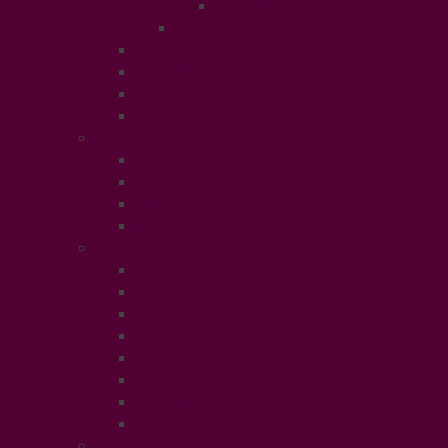
Puériculture
Mode Homme
Accessories
Catwalk
Créateurs éthiques
Fashion Luxe
Ethical People
Femmes et Hommes d’Ethique
Paroles Ethiques
Forum
In Libris
Ethical Planet
Afrique des Droits des Femmes
Rendez-vous des Entrepreneurs
Société
Evénement
Prix Ethique
Star Ethique
Naturalia
Buzz
LifeStyle