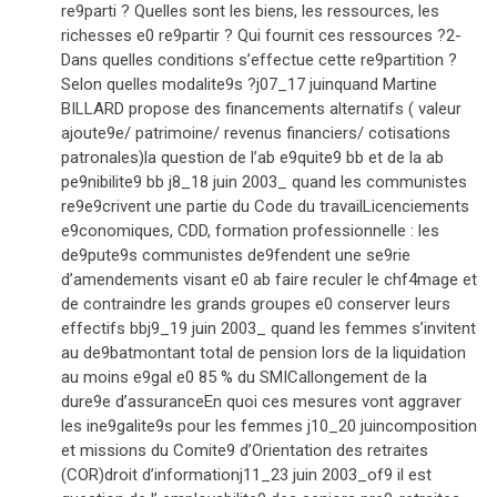
re9parti ? Quelles sont les biens, les ressources, les
richesses e0 re9partir ? Qui fournit ces ressources ?2-
Dans quelles conditions s’effectue cette re9partition ?
Selon quelles modalite9s ?j07_17 juinquand Martine
BILLARD propose des financements alternatifs ( valeur
ajoute9e/ patrimoine/ revenus financiers/ cotisations
patronales)la question de l’ab e9quite9 bb et de la ab
pe9nibilite9 bb j8_18 juin 2003_ quand les communistes
re9e9crivent une partie du Code du travailLicenciements
e9conomiques, CDD, formation professionnelle : les
de9pute9s communistes de9fendent une se9rie
d’amendements visant e0 ab faire reculer le chf4mage et
de contraindre les grands groupes e0 conserver leurs
effectifs bbj9_19 juin 2003_ quand les femmes s’invitent
au de9batmontant total de pension lors de la liquidation
au moins e9gal e0 85 % du SMICallongement de la
dure9e d’assuranceEn quoi ces mesures vont aggraver
les ine9galite9s pour les femmes j10_20 juincomposition
et missions du Comite9 d’Orientation des retraites
(COR)droit d’informationj11_23 juin 2003_of9 il est