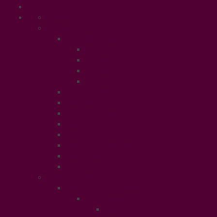
Accueil
Ethical Beauty
Beautiful & Zen
PSY
Sexualité
Relaxation
Santé
Thérapie douce
Conso Bio
Rendez Vous Beauté
Soins Cheveux
Shopping
Tendances Cosmétiques
Soins Peau
Manger Sain
Fashion & Trends
Tendances de la saison
Mode Enfant
Chaussures