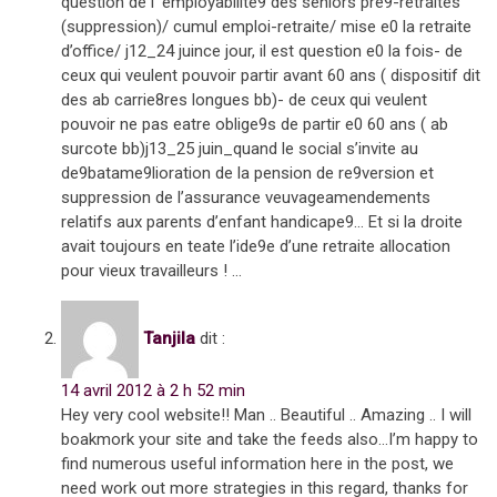
question de l’ employabilite9 des seniors pre9-retraites
(suppression)/ cumul emploi-retraite/ mise e0 la retraite
d’office/ j12_24 juince jour, il est question e0 la fois- de
ceux qui veulent pouvoir partir avant 60 ans ( dispositif dit
des ab carrie8res longues bb)- de ceux qui veulent
pouvoir ne pas eatre oblige9s de partir e0 60 ans ( ab
surcote bb)j13_25 juin_quand le social s’invite au
de9batame9lioration de la pension de re9version et
suppression de l’assurance veuvageamendements
relatifs aux parents d’enfant handicape9… Et si la droite
avait toujours en teate l’ide9e d’une retraite allocation
pour vieux travailleurs ! …
Tanjila
dit :
14 avril 2012 à 2 h 52 min
Hey very cool website!! Man .. Beautiful .. Amazing .. I will
boakmork your site and take the feeds also…I’m happy to
find numerous useful information here in the post, we
need work out more strategies in this regard, thanks for