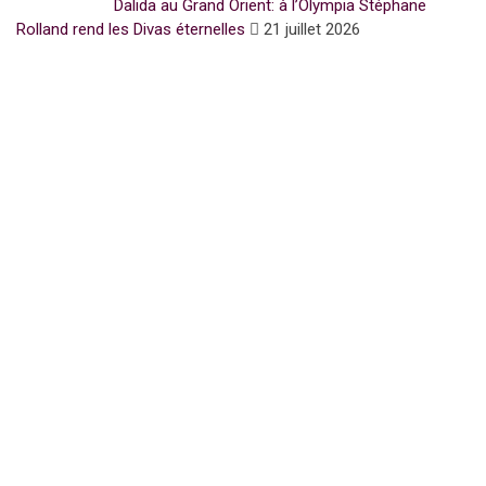
Dalida au Grand Orient: à l’Olympia Stéphane
Rolland rend les Divas éternelles
21 juillet 2026
Subscribe for Newsletter
UFFP
WE ARE 15 YEARS OLD
15 Years of love and ACTIVISM !
Notre media UFFP est une passerelle pour la culture la mode et
l’humain pour la Paix
Nos sujets sont écrits, retranscrits avec éthique et
engagement par de vrais journalistes du métier
Nous sommes issus à la base de la presse écrite.
Nous sommes nés d’un mouvement d’espoir d’amour et