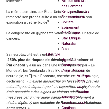
Afrique des Droits
leucémie
.
des Femmes
Rendez-vous des
La même semaine, aux États-Unis, un agriculteur a
Entrepreneurs
remporté son procès suite à un cancer attribué à son
3
Société
exposition à cet herbicide
.
Evénement
Prix Ethique
La dangerosité du glyphosate va au-delà du seul risque de
Star Ethique
cancers.
Naturalia
Buzz
LifeStyle
Sa neurotoxicité est attestée.
High Tech
250% plus de risques de développer Alzheimer et
Gastronomie
Parkinson
Il y a un an, dans une tribune publiée par « Le
4
Coins Sympas
Monde »
, les Néerlandais Bas Bloem, professeur de
Art Expo
neurologie, et Tjitske Boonstra, chercheuse en neurologie,
Déco
déclaraient :
« Il existe aujourd’hui un faisceau de preuves
Eco
scientifiques indiquant que (…) l’exposition au glyphosate
Evasion
était associée à des signes de lésions cérébrales,
Annonces
mesurées par un marqueur sanguin (« neurofilament à
Jeux Concours
chaîne légère ») des
maladies de Parkinson et d’Alzheimer
,
Castings
entre autres. »