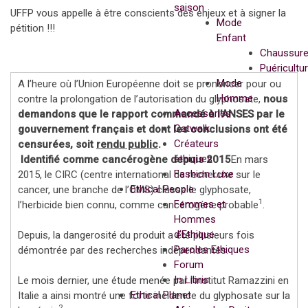
saison
UFFP vous appelle à être conscients des enjeux et à signer la
Mode
pétition !!!
Enfant
Chaussur
Puéricultu
Mode
A l’heure où l’Union Européenne doit se prononcer pour ou
Homme
contre la prolongation de l’autorisation du glyphosate,
nous
Accessories
demandons que le rapport commandé à l’ANSES par le
Catwalk
gouvernement français et dont les conclusions ont été
Créateurs
censurées, soit
rendu public
.
éthiques
Identifié comme cancérogène depuis 2015
En mars
Fashion Luxe
2015, le CIRC (centre international de recherche sur le
Ethical People
cancer, une branche de l’OMS) classe le glyphosate,
1
Femmes et
l’herbicide bien connu, comme cancérogène probable
.
Hommes
d’Ethique
Depuis, la dangerosité du produit a été plusieurs fois
Paroles Ethiques
démontrée par des recherches indépendantes.
Forum
In Libris
Le mois dernier, une étude menée par l’institut Ramazzini en
Ethical Planet
Italie a ainsi montré une forte incidence du glyphosate sur la
2