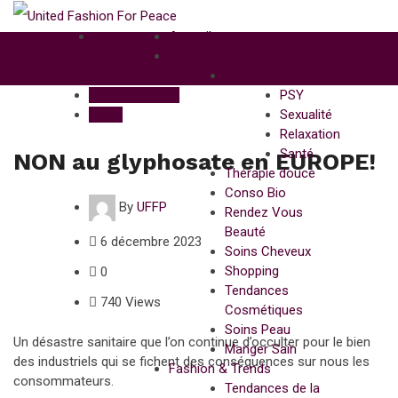
Accueil
Ethical Beauty
Beautiful & Zen
Beautiful & Zen
PSY
Santé
Sexualité
Relaxation
Santé
NON au glyphosate en EUROPE!
Thérapie douce
Conso Bio
By
UFFP
Rendez Vous
Beauté
6 décembre 2023
Soins Cheveux
Shopping
0
Tendances
740 Views
Cosmétiques
Soins Peau
Un désastre sanitaire que l’on continue d’occulter pour le bien
Manger Sain
des industriels qui se fichent des conséquences sur nous les
Fashion & Trends
consommateurs.
Tendances de la