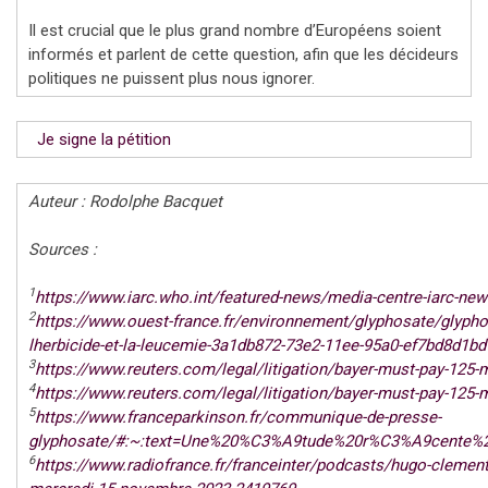
Il est crucial que le plus grand nombre d’Européens soient
informés et parlent de cette question, afin que les décideurs
politiques ne puissent plus nous ignorer.
Je signe la pétition
Auteur : Rodolphe Bacquet
Sources :
1
https://www.iarc.who.int/featured-news/media-centre-iarc-new
2
https://www.ouest-france.fr/environnement/glyphosate/glyphosa
lherbicide-et-la-leucemie-3a1db872-73e2-11ee-95a0-ef7bd8d1bd
3
https://www.reuters.com/legal/litigation/bayer-must-pay-125-ml
4
https://www.reuters.com/legal/litigation/bayer-must-pay-125-ml
5
https://www.franceparkinson.fr/communique-de-presse-
glyphosate/#:~:text=Une%20%C3%A9tude%20r%C3%A9cente%
6
https://www.radiofrance.fr/franceinter/podcasts/hugo-clement-