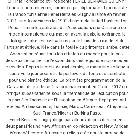
UFFP la Fondatrice et Présidente FERIEL BERRAIES GUIGNY :
Tour à tour mannequin, criminologue, diplomate et journaliste,
la franco tunisienne Fériel Berraies Guigny a lancé en février
2011, une Association loi 1901 du nom de United Fashion for
Peace. Parmi les activités de l'Association, une Caravane de
mode internationale qui met en avant la paix, la tolérance, le
dialogue entre les civilisations par le biais de la mode et de
l'artisanat éthique. Née dans la foulée du printemps arabe, cette
Association réunit tous les artistes du monde pour la paix,
désireux de donner de l'espoir dans des régions en crise ou en
transition. Depuis le mois de mai dernier, le magazine en ligne a
aussi vu le jour pour être le portevoix de tous ses combats
pour une planète éthique. La première programmation de la
Caravane de mode se fera prochainement en février 2012 en
Afrique subsaharienne sous la thématique de l'éducation pour
la paix à la Triennale de l'Education en Afrique. Sept pays ont
été les Ambassadeurs, Tunisie, Maroc, Cameroun, Afrique du
Sud, France/Niger et Burkina Faso.
Fériel Berraies Guigny dirige par ailleurs, depuis des années
deux panafricains New African en co rédaction et New African
Woman/ Femme Africaine qu'elle a crée pour le groupe de