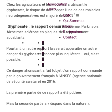
Association
Chez les agriculteurs et les viticulteurs utilisant le
UFFP
glyphosate, le risque de développer l’une de ces maladies
5
Edito
neurodégénératives est majoré de 250 %
!!!
Qui Sommes
Nous
Glyphosate : le rapport censuré
Leucémie, Parkinson,
Partenaires
Alzheimer, sclérose en plaques : les rapports sont
Contact
accablants.
Pourtant, un autre rapport laisserait apparaître un autre
danger du glyphosate, encore plus inquiétant – oui, c’est
possible.
Ce danger ahurissant a fait l’objet d’un rapport commandé
par le gouvernement français à l’ANSES (agence nationale
de sécurité sanitaire) en 2016.
La première partie de ce rapport a été publiée.
Mais la seconde partie a « disparu dans la nature ».