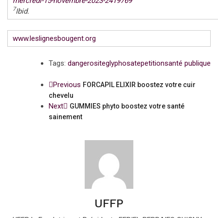
mercredi-15-novembre-2023-2419769
7
Ibid.
www.leslignesbougent.org
Tags:
dangerosite
glyphosate
petition
santé publique
Previous
FORCAPIL ELIXIR boostez votre cuir
chevelu
Next
GUMMIES phyto boostez votre santé
sainement
UFFP