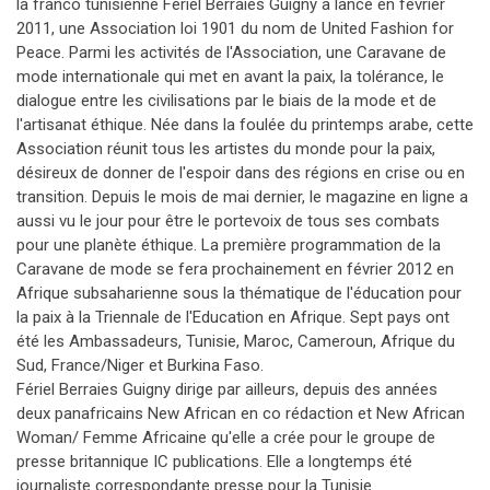
la franco tunisienne Fériel Berraies Guigny a lancé en février
2011, une Association loi 1901 du nom de United Fashion for
Peace. Parmi les activités de l'Association, une Caravane de
mode internationale qui met en avant la paix, la tolérance, le
dialogue entre les civilisations par le biais de la mode et de
l'artisanat éthique. Née dans la foulée du printemps arabe, cette
Association réunit tous les artistes du monde pour la paix,
désireux de donner de l'espoir dans des régions en crise ou en
transition. Depuis le mois de mai dernier, le magazine en ligne a
aussi vu le jour pour être le portevoix de tous ses combats
pour une planète éthique. La première programmation de la
Caravane de mode se fera prochainement en février 2012 en
Afrique subsaharienne sous la thématique de l'éducation pour
la paix à la Triennale de l'Education en Afrique. Sept pays ont
été les Ambassadeurs, Tunisie, Maroc, Cameroun, Afrique du
Sud, France/Niger et Burkina Faso.
Fériel Berraies Guigny dirige par ailleurs, depuis des années
deux panafricains New African en co rédaction et New African
Woman/ Femme Africaine qu'elle a crée pour le groupe de
presse britannique IC publications. Elle a longtemps été
journaliste correspondante presse pour la Tunisie.