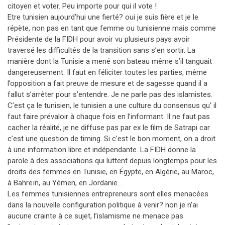
citoyen et voter. Peu importe pour qui il vote !
Etre tunisien aujourd’hui une fierté? oui je suis fière et je le
répète, non pas en tant que femme ou tunisienne mais comme
Présidente de la FIDH pour avoir vu plusieurs pays avoir
traversé les difficultés de la transition sans s’en sortir. La
manière dont la Tunisie a mené son bateau même s’il tanguait
dangereusement. Il faut en féliciter toutes les parties, même
l’opposition a fait preuve de mesure et de sagesse quand il a
fallut s’arrêter pour s’entendre. Je ne parle pas des islamistes.
C’est ça le tunisien, le tunisien a une culture du consensus qu’ il
faut faire prévaloir à chaque fois en l’informant. Il ne faut pas
cacher la réalité, je ne diffuse pas par ex le film de Satrapi car
c’est une question de timing. Si c’est le bon moment, on a droit
à une information libre et indépendante. La FIDH donne la
parole à des associations qui luttent depuis longtemps pour les
droits des femmes en Tunisie, en Égypte, en Algérie, au Maroc,
à Bahreïn, au Yémen, en Jordanie…
Les femmes tunisiennes entrepreneurs sont elles menacées
dans la nouvelle configuration politique à venir? non je n’ai
aucune crainte à ce sujet, l’islamisme ne menace pas