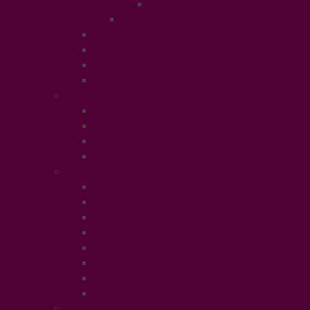
Puériculture
Mode Homme
Accessories
Catwalk
Créateurs éthiques
Fashion Luxe
Ethical People
Femmes et Hommes d’Ethique
Paroles Ethiques
Forum
In Libris
Ethical Planet
Afrique des Droits des Femmes
Rendez-vous des Entrepreneurs
Société
Evénement
Prix Ethique
Star Ethique
Naturalia
Buzz
LifeStyle