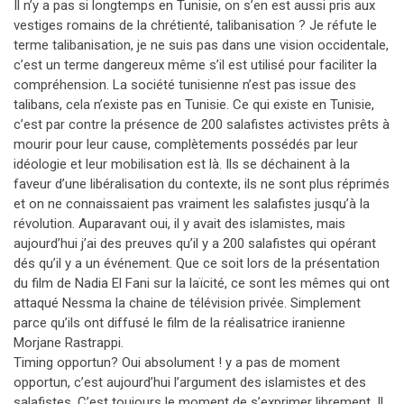
Il n’y a pas si longtemps en Tunisie, on s’en est aussi pris aux
vestiges romains de la chrétienté, talibanisation ? Je réfute le
terme talibanisation, je ne suis pas dans une vision occidentale,
c’est un terme dangereux même s’il est utilisé pour faciliter la
compréhension. La société tunisienne n’est pas issue des
talibans, cela n’existe pas en Tunisie. Ce qui existe en Tunisie,
c’est par contre la présence de 200 salafistes activistes prêts à
mourir pour leur cause, complètements possédés par leur
idéologie et leur mobilisation est là. Ils se déchainent à la
faveur d’une libéralisation du contexte, ils ne sont plus réprimés
et on ne connaissaient pas vraiment les salafistes jusqu’à la
révolution. Auparavant oui, il y avait des islamistes, mais
aujourd’hui j’ai des preuves qu’il y a 200 salafistes qui opérant
dés qu’il y a un événement. Que ce soit lors de la présentation
du film de Nadia El Fani sur la laïcité, ce sont les mêmes qui ont
attaqué Nessma la chaine de télévision privée. Simplement
parce qu’ils ont diffusé le film de la réalisatrice iranienne
Morjane Rastrappi.
Timing opportun? Oui absolument ! y a pas de moment
opportun, c’est aujourd’hui l’argument des islamistes et des
salafistes. C’est toujours le moment de s’exprimer librement. Il