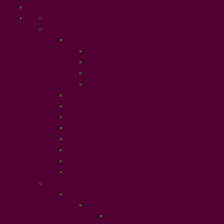
Accueil
Ethical Beauty
Beautiful & Zen
PSY
Sexualité
Relaxation
Santé
Thérapie douce
Conso Bio
Rendez Vous Beauté
Soins Cheveux
Shopping
Tendances Cosmétiques
Soins Peau
Manger Sain
Fashion & Trends
Tendances de la saison
Mode Enfant
Chaussures