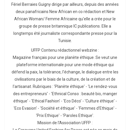
Fériel Berraies Guigny dirige par ailleurs, depuis des années
deux panafricains New African en co rédaction et New
African Woman/ Femme Africaine qu'elle a crée pour le
groupe de presse britannique IC publications. Elle a
longtemps été journaliste correspondante presse pour la
Tunisie.
UFFP Contenu rédactionnel webzine :
Magazine français pour une planète éthique. Se veut une
plateforme internationale pour une mode éthique qui
défend la paix, la tolérance, l'échange, le dialogue entre les
civilisations par le biais de la culture, de la création et de
l'artisanat. Rubriques : 'Planète éthique' - 'Le rendez-vous
des entrepreneurs' - 'Ethnical Conso : beauté bio, manger
éthique' - 'Ethical Fashion' - 'Eco Déco' - 'Culture éthique' -
'Eco Evasion' - 'Société et éthique' - 'Femmes d'Ethique' -
'Prix Ethique' - 'Paroles Ethique'.
Mission de l'Association UFFP :
La Caravane United Fashion for Peace est née ce mois de